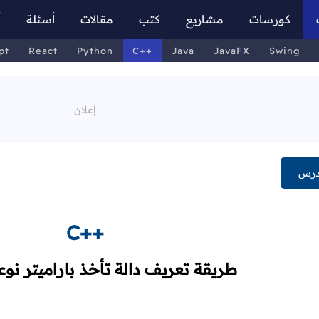
كورسات
مشاريع
كتب
مقالات
أسئلة
أ
pt
React
Python
C++
Java
JavaFX
Swing
درس
C++
طريقة تعريف دالة تأخذ باراميتر نو