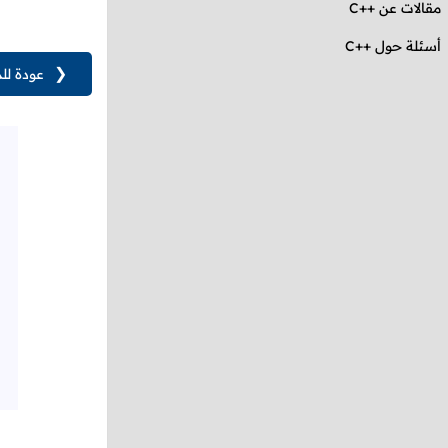
مقالات عن
C++
أسئلة حول ++C
❮
عودة لل