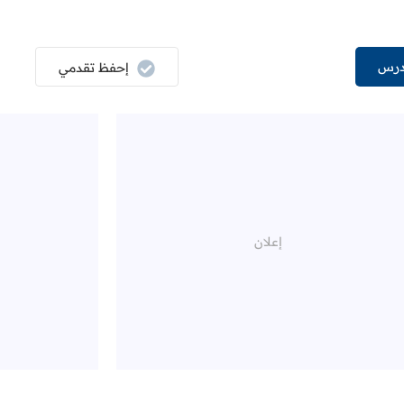
درس
إحفظ تقدمي