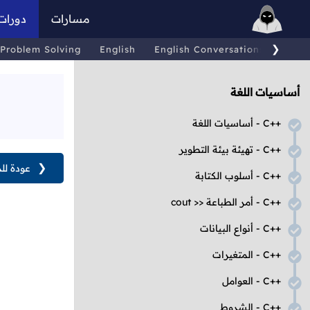
مسارات
دورات
❯
Problem Solving
English
English Conversations
Comp
أساسيات اللغة
C++
- أساسيات اللغة
C++
- تهيئة بيئة التطوير
❮
عودة لل
C++
- أسلوب الكتابة
C++
- أمر الطباعة
cout >>
C++
- أنواع البيانات
C++
- المتغيرات
C++
- العوامل
C++
- الشروط