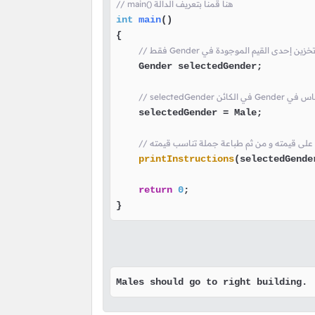
// main() هنا قمنا بتعريف الدالة
int
main
()
{

    Gender selectedGender;

    selectedGender = Male;

printInstructions
(selectedGender
return
0
;

}
Males should go to right building.