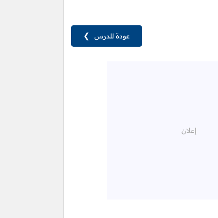
عودة للدرس
❯