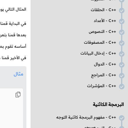
المثال التالي ي
C++
- الحلقات
C++
- الأعداد
في البداية قمنا
C++
- النصوص
بعدها قمنا بتع
C++
- المصفوفات
أساسه تقوم بط
C++
- إدخال البيانات
في الأخير قمنا 
C++
- الدوال
مثال
C++
- المراجع
C++
- المؤشرات
البرمجة الكائنية
C++
- مفهوم البرمجة كائنية التوجه