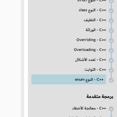
C++
- النوع
struct
C++
- النوع
class
C++
- التغليف
C++
- الوراثة
Overriding
-
C++
Overloading
-
C++
C++
- تعدد الأشكال
C++
- الثوابت
C++
- النوع
enum
برمجة متقدمة
C++
- معالجة الأخطاء