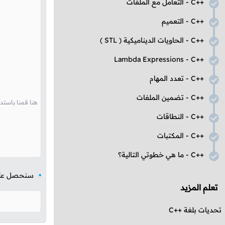
C++
- التعامل مع الملفات
C++
- التعميم
C++
- الحاويات الديناميكية (
STL
)
Lambda Expressions
-
C++
C++
- تعدد المهام
C++
- تضمين الملفات
// و التي ستقوم بالتشييك على قيمته و من ثم طباعة جملة تناسب قيمته selectedGender و تمر
C++
- النطاقات
C++
- المكتبات
C++
- ما هي خطوتي التالية؟
سنحصل على ا
تعلم المزيد
تحديات بلغة
C++