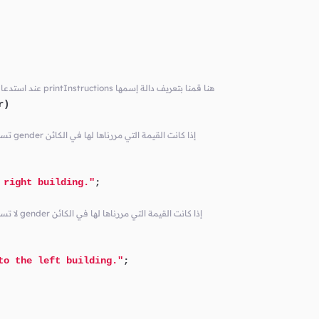
// Gender عند استدعاءها يجب أن نمرر لها قيمة عبارة عن كائن من printInstructions هنا قمنا بتعريف دالة إسمها
r)
// سيتم تنفيذ أمر الطباعة الموضوع هنا Male تساوي gender إذا كانت القيمة التي مررناها لها في الكائن
 right building."
;

// سيتم تنفيذ أمر الطباعة الموضوع هنا Male لا تساوي gender إذا كانت القيمة التي مررناها لها في الكائن
to the left building."
;
