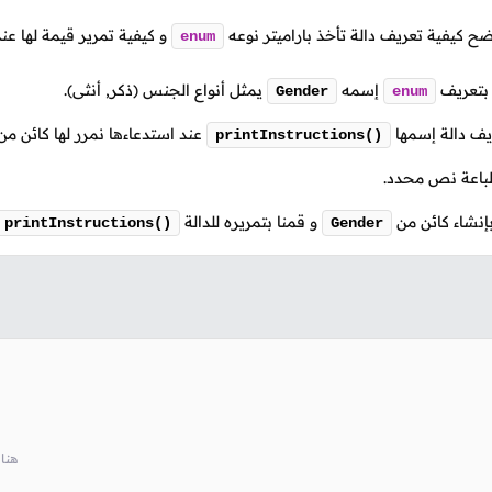
وضح كيفية تعريف دالة تأخذ باراميتر نوعه
و كيفية تمرير قيمة لها عند
enum
 بتعريف
إسمه
يمثل أنواع الجنس (ذكر, أنثى).
Gender
enum
ريف دالة إسمها
عند استدعاءها نمرر لها كائن م
printInstructions()
باعة نص محدد.
بإنشاء كائن من
و قمنا بتمريره للدالة
printInstructions()
Gender
// وضعنا في