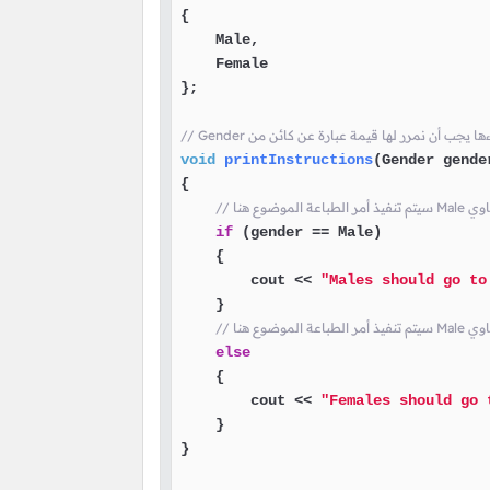
{

    Male,

    Female

};

void
printInstructions
(Gender gende
{

if
 (gender == Male)

    {

        cout << 
"Males should go to
    }

else
    {

        cout << 
"Females should go 
    }

}
