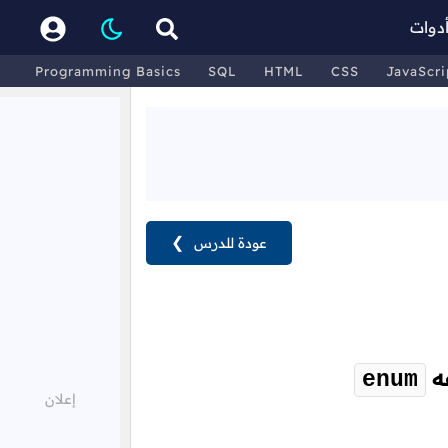
دوات
Programming Basics
SQL
HTML
CSS
JavaScri
عودة للدرس
❯
عه
enum