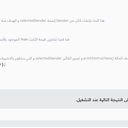
// فقط Gender و الهدف منه تخزين إحدى القيم الموجودة في selectedGender إسمه Gender هنا قمنا بإنشاء كائن من
// selectedGender في الكائن Gender الموجود بالأساس في Male هنا قمنا بتخزين قيمة الثابت
ير الكائن printInstructions() هنا قمنا باستدعاء الدالة
);

لنتيجة التالية عند التشغيل.