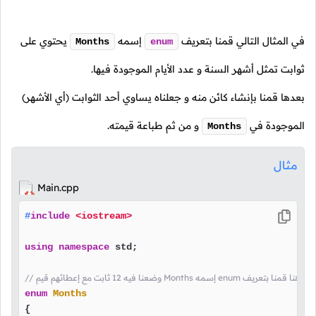
في المثال التالي قمنا بتعريف
إسمه
يحتوي على
Months
enum
ثوابت تمثل أشهر السنة و عدد الأيام الموجودة فيها.
بعدها قمنا بإنشاء كائن منه و جعلناه يساوي أحد الثوابت (أي الأشهر)
الموجودة في
و من ثم طباعة قيمته.
Months
مثال
Main.cpp
#
include
<iostream>
using
namespace
 std;

// وضعنا فيه 12 ثابت مع إعطائهم قيم Months إسمه enum هنا قمنا بتعريف
enum
Months
{
