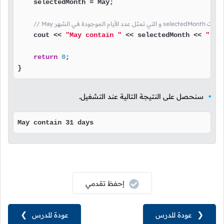
    selectedMonth = May;

نا بطباعة قيمة الثابت
    cout << 
"May contain "
 << selectedMonth << 
" da
return
0
;

}
سنحصل على النتيجة التالية عند التشغيل.
May contain 31 days
إحفظ تقدمي
❮
عودة للدرس
عودة للدرس
❯