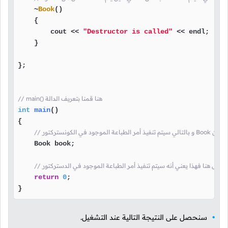
    ~
Book
()

    {

        cout << 
"Destructor is called"
 << endl;

    }

};

// main() هنا قمنا بتعريف الدالة
int
main
()
{

ا قمنا بتعريف كائن من
    Book book;

امج إنتهى هنا فهذا يعني أنه سيتم تنفيذ أمر الطباعة الموجود في الدستركتور
return
0
;

}
سنحصل على النتيجة التالية عند التشغيل.