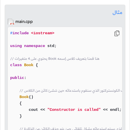
مثال
main.cpp
#
include
<iostream>
using
namespace
 std;

// يحتوي على 4 متغيرات Book هنا قمنا بتعريف كلاس إسمه
class
Book
 {

public
:

نا بتعريف الكونستركتور الذي سنقوم باستدعائه حين ننشئ كائن من الكلاس
Book
()

    {

        cout << 
"Constructor is called"
 << endl;

    }

تركتور الذي سيتم استدعائه بشكل تلقائي حين يتم حذف الكائن من الذاكرة