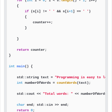
for
 (
int
 i = 
0
; i < s.
length
() - 
1
; i++)

    {

if
 (s[i] != 
' '
 && s[i
+1
] == 
' '
)

        {

            counter++;

        }

    }

return
 counter;

}

int
main
()
{

    std::string text = 
"Programming is easy to lear
int
 numberOfWords = 
countWords
(text);

    std::cout << 
"Total words: "
 << numberOfWords;

char
 end; std::cin >> end;

return
0
;
