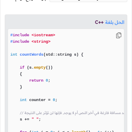
الحل بلغة
C++
#
include
<iostream>
#
include
<string>
int
countWords
(std::string s)
{

if
 (s.
empty
())

    {

return
0
;

    }

int
 counter = 
0
;

ان يوجد مسافة فارغة في آخر النص أم لا يوجد, فإنها لن تؤثر على النتيجة
    s += 
" "
;
