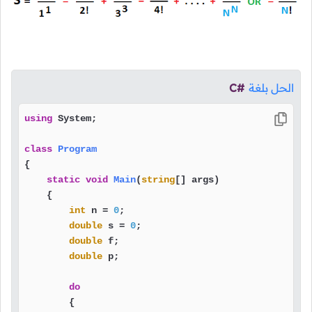
الحل بلغة
C#
using
 System;

class
Program
{

static
void
Main
(
string
[] args
)
    {

int
 n = 
0
;

double
 s = 
0
;

double
 f;

double
 p;

do
        {
