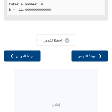
Enter a number: 4

S = -11.4444444444444
إحفظ تقدمي
❮
عودة للدرس
عودة للدرس
❯