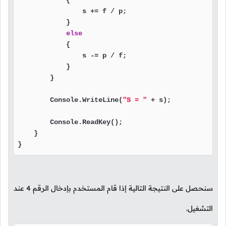
            {

                s += f / p;

            }

else
            {

                s -= p / f;

            }

        }

        Console.WriteLine(
"S = "
 + s);

        Console.ReadKey();

    }

}
سنحصل على النتيجة التالية إذا قام المستخدم بإدخال الرقم
4
عند
التشغيل.