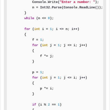
            Console.Write(
"Enter a number: "
);

            n = Int32.Parse(Console.ReadLine());

        }

while
 (n <= 
0
);

for
 (
int
 i = 
1
; i <= n; i++)

        {

            f = 
1
;

for
 (
int
 j = 
1
; j <= i; j++)

            {

                f *= j;

            }

            p = 
1
;

for
 (
int
 j = 
1
; j <= i; j++)

            {

                p *= i;

            }

if
 (i % 
2
 == 
1
)
