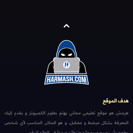
هدف الموقع
هرمش هو موقع تعليمي مجاني يهتم بعلوم الكمبيوتر و يقدم إليك
المعرفة بشكل مبسّط و مفصّل، و هو المكان المناسب لأي شخص
يطمح بأن يصبح مبرمجاً محترفاً و مبدعاً في العالم الرقمي.