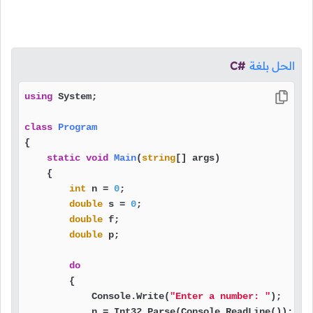
الحل بلغة
C#
using
 System;

class
Program
{

static
void
Main
(
string
[] args
)
    {

int
 n = 
0
;

double
 s = 
0
;

double
 f;

double
 p;

do
        {

            Console.Write(
"Enter a number: "
);

            n = Int32.Parse(Console.ReadLine());
