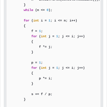
        }

while
 (n <= 
0
);

for
 (
int
 i = 
1
; i <= n; i++)

        {

            f = 
1
;

for
 (
int
 j = 
1
; j <= i; j++)

            {

                f *= j;

            }

            p = 
1
;

for
 (
int
 j = 
1
; j <= i; j++)

            {

                p *= i;

            }

            s += f / p;

        }
