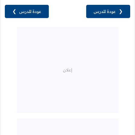
❮
عودة للدرس
عودة للدرس
❯