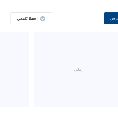
درس
إحفظ تقدمي