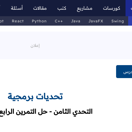
كورسات
مشاريع
كتب
مقالات
أسئلة
أ
pt
React
Python
C++
Java
JavaFX
Swing
درس
تحديات برمجية
التحدي الثامن - حل التمرين الرابع