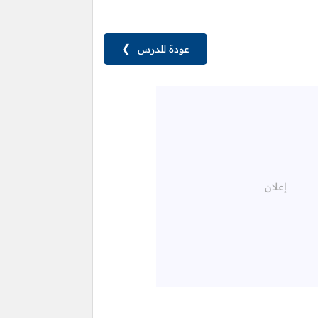
عودة للدرس
❯