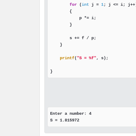
for
 (
int
 j = 
1
; j <= i; j++)
        {

            p *= i;

        }

        s += f / p;

    }

printf
(
"S = %f"
, s);

}
Enter a number: 4

S = 1.815972