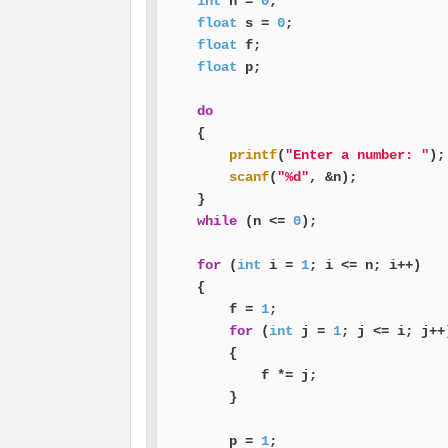
int
 n = 
0
;

float
 s = 
0
;

float
 f;

float
 p;

do
    {

printf
(
"Enter a number: "
);

scanf
(
"%d"
, &n);

    }

while
 (n <= 
0
);

for
 (
int
 i = 
1
; i <= n; i++)

    {

        f = 
1
;

for
 (
int
 j = 
1
; j <= i; j++)
        {

            f *= j;

        }

        p = 
1
;
