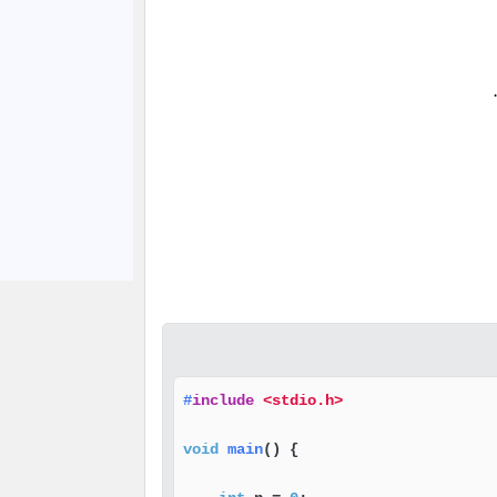
.
#
include
<stdio.h>
void
main
()
 {
