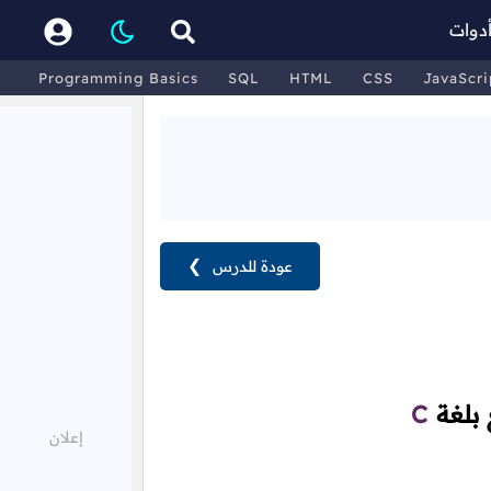
دوات
Programming Basics
SQL
HTML
CSS
JavaScri
عودة للدرس
❯
 بلغة
C