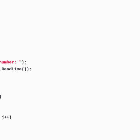
number: "
);

ReadLine());



j++)
