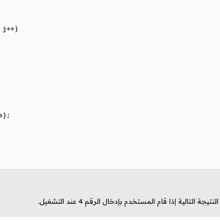
j++)

s);

تيجة التالية إذا قام المستخدم بإدخال الرقم
4
عند التشغيل.