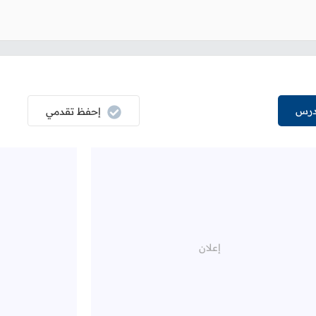
درس
إحفظ تقدمي