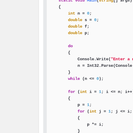
static
void
Main
(
string
[] args
)
    {

int
 n = 
0
;

double
 s = 
0
;

double
 f;

double
 p;

do
        {

            Console.Write(
"Enter a 
            n = Int32.Parse(Console.
        }

while
 (n <= 
0
);

for
 (
int
 i = 
1
; i <= n; i++)
        {

            p = 
1
;

for
 (
int
 j = 
1
; j <= i; 
            {

                p *= i;

            }
