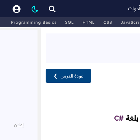
دوات
Programming Basics
SQL
HTML
CSS
JavaScri
عودة للدرس
❯
 بلغة
C#