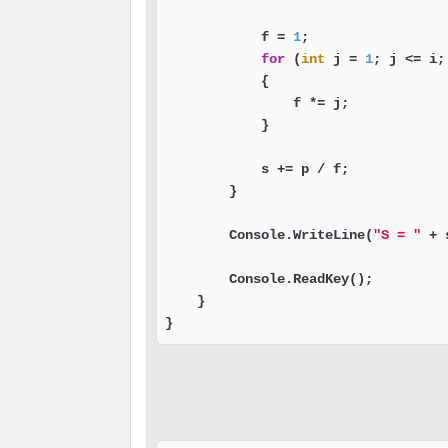
            f = 
1
;

for
 (
int
 j = 
1
; j <= i; 
            {

                f *= j;

            }

            s += p / f;

        }

        Console.WriteLine(
"S = "
 + 
        Console.ReadKey();

    }

}