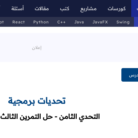
كورسات
مشاريع
كتب
مقالات
أسئلة
أ
pt
React
Python
C++
Java
JavaFX
Swing
درس
تحديات برمجية
التحدي الثامن - حل التمرين الثالث