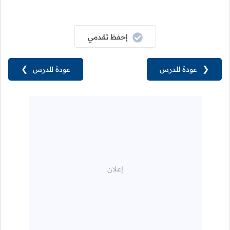
إحفظ تقدمي
❮
عودة للدرس
عودة للدرس
❯