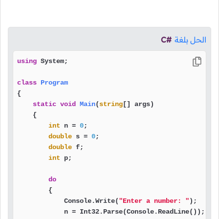
الحل بلغة
C#
using
 System;

class
Program
{

static
void
Main
(
string
[] args
)
    {

int
 n = 
0
;

double
 s = 
0
;

double
 f;

int
 p;

do
        {

            Console.Write(
"Enter a number: "
);

            n = Int32.Parse(Console.ReadLine());
