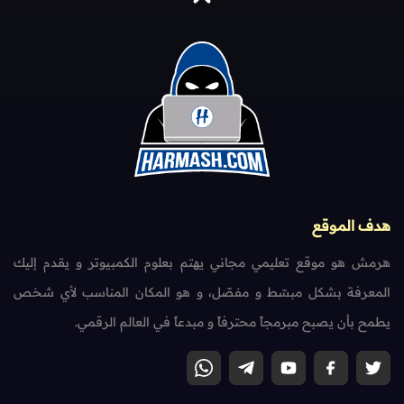
هدف الموقع
هرمش هو موقع تعليمي مجاني يهتم بعلوم الكمبيوتر و يقدم إليك
المعرفة بشكل مبسّط و مفصّل، و هو المكان المناسب لأي شخص
يطمح بأن يصبح مبرمجاً محترفاً و مبدعاً في العالم الرقمي.