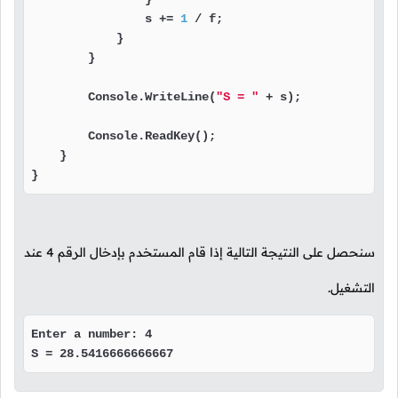
                s += 
1
 / f;

            }

        }

        Console.WriteLine(
"S = "
 + s);

        Console.ReadKey();

    }

}
سنحصل على النتيجة التالية إذا قام المستخدم بإدخال الرقم
4
عند
التشغيل.
Enter a number: 4

S = 28.5416666666667