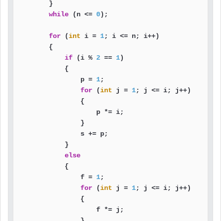
        }

while
 (n <= 
0
);

for
 (
int
 i = 
1
; i <= n; i++)

        {

if
 (i % 
2
 == 
1
)

            {

                p = 
1
;

for
 (
int
 j = 
1
; j <= i; j++)

                {

                    p *= i;

                }

                s += p;

            }

else
            {

                f = 
1
;

for
 (
int
 j = 
1
; j <= i; j++)

                {

                    f *= j;

                }
