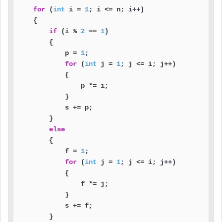
for
 (
int
 i = 
1
; i <= n; i++)

    {

if
 (i % 
2
 == 
1
)

        {

            p = 
1
;

for
 (
int
 j = 
1
; j <= i; j++)

            {

                p *= i;

            }

            s += p;

        }

else
        {

            f = 
1
;

for
 (
int
 j = 
1
; j <= i; j++)

            {

                f *= j;

            }

            s += f;

        }
