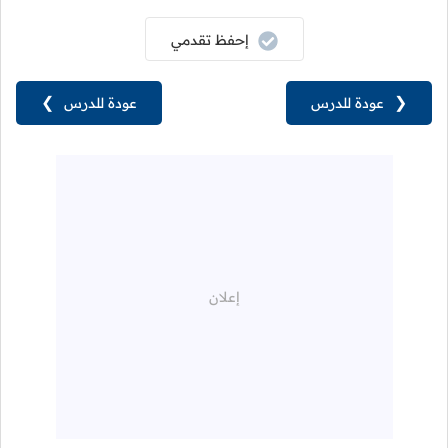
إحفظ تقدمي
❮
عودة للدرس
عودة للدرس
❯