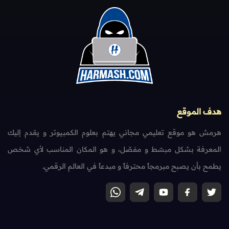
هدف الموقع
هرمش هو موقع تعليمي مجاني يهتم بعلوم الكمبيوتر و يقدم إليك
المعرفة بشكل مبسّط و مفصّل، و هو المكان المناسب لأي شخص
يطمح بأن يصبح مبرمجاً محترفاً و مبدعاً في العالم الرقمي.