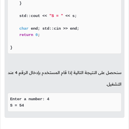
    }

    std::cout << 
"S = "
 << s;

char
 end; std::cin >> end;

return
0
;

}
سنحصل على النتيجة التالية إذا قام المستخدم بإدخال الرقم
4
عند
التشغيل.
Enter a number: 4

S = 54