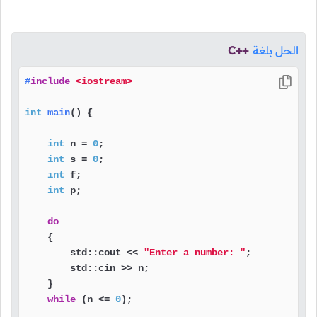
الحل بلغة
C++
#
include
<iostream>
int
main
()
{

int
 n = 
0
;

int
 s = 
0
;

int
 f;

int
 p;

do
    {

        std::cout << 
"Enter a number: "
;

        std::cin >> n;

    }

while
 (n <= 
0
);
