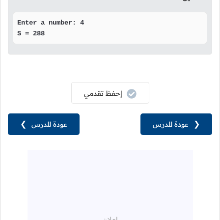
Enter a number: 4

S = 288
إحفظ تقدمي
❮
عودة للدرس
عودة للدرس
❯