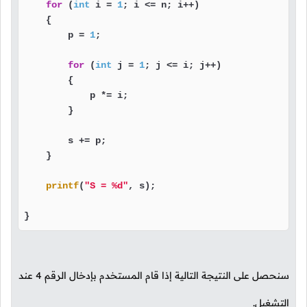
for
 (
int
 i = 
1
; i <= n; i++)

    {

        p = 
1
;

for
 (
int
 j = 
1
; j <= i; j++)

        {

            p *= i;

        }

        s += p;

    }

printf
(
"S = %d"
, s);

}
سنحصل على النتيجة التالية إذا قام المستخدم بإدخال الرقم
4
عند
التشغيل.