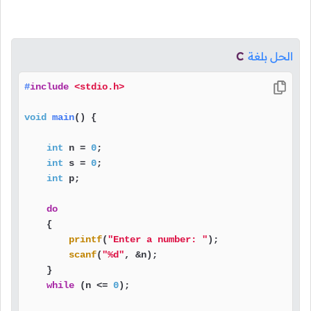
الحل بلغة
C
#
include
<stdio.h>
void
main
()
 {

int
 n = 
0
;

int
 s = 
0
;

int
 p;

do
    {

printf
(
"Enter a number: "
);

scanf
(
"%d"
, &n);

    }

while
 (n <= 
0
);
