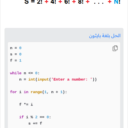
الحل بلغة بايثون
n = 
0
s = 
0
f = 
1
while
 n <= 
0
:

    n = 
int
(
input
(
'Enter a number: '
))

for
 i 
in
range
(
1
, n + 
1
):

    f *= i

if
 i % 
2
 == 
0
:

        s += f
