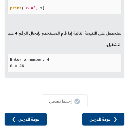
print
(
'S ='
, s)
سنحصل على النتيجة التالية إذا قام المستخدم بإدخال الرقم
4
عند
التشغيل.
Enter a number: 4

S = 26
إحفظ تقدمي
❮
عودة للدرس
عودة للدرس
❯