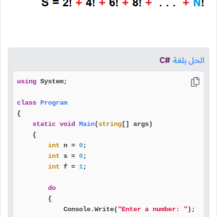
الحل بلغة
C#
using
 System;

class
Program
{

static
void
Main
(
string
[] args
)
    {

int
 n = 
0
;

int
 s = 
0
;

int
 f = 
1
;

do
        {

            Console.Write(
"Enter a number: "
);
