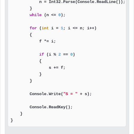
            n = Int32.Parse(Console.ReadLine());

        }

while
 (n <= 
0
);

for
 (
int
 i = 
1
; i <= n; i++)

        {

            f *= i;

if
 (i % 
2
 == 
0
)

            {

                s += f;

            }

        }

        Console.Write(
"S = "
 + s);

        Console.ReadKey();

    }

}