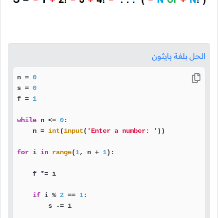
الحل بلغة بايثون
n = 
0
s = 
0
f = 
1
while
 n <= 
0
:

    n = 
int
(
input
(
'Enter a number: '
))

for
 i 
in
range
(
1
, n + 
1
):

    f *= i

if
 i % 
2
 == 
1
:

        s -= i
