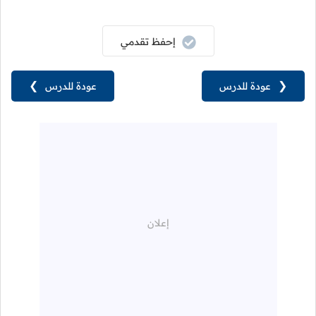
إحفظ تقدمي
❮
عودة للدرس
عودة للدرس
❯