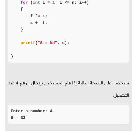
for
 (
int
 i = 
1
; i <= n; i++)

    {

        f *= i;

        s += f;

    }

printf
(
"S = %d"
, s);

}
سنحصل على النتيجة التالية إذا قام المستخدم بإدخال الرقم
4
عند
التشغيل.
Enter a number: 4

S = 33