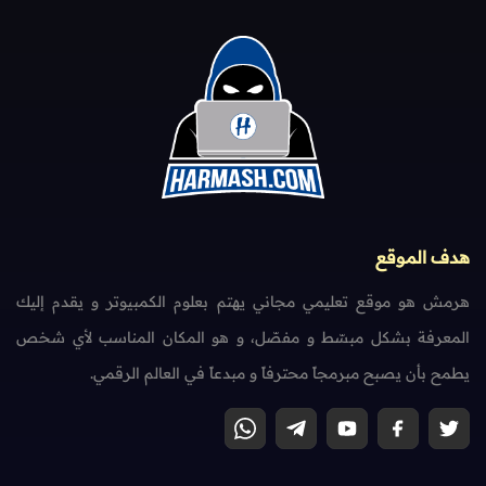
هدف الموقع
هرمش هو موقع تعليمي مجاني يهتم بعلوم الكمبيوتر و يقدم إليك
المعرفة بشكل مبسّط و مفصّل، و هو المكان المناسب لأي شخص
يطمح بأن يصبح مبرمجاً محترفاً و مبدعاً في العالم الرقمي.