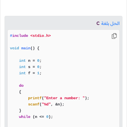
الحل بلغة
C
#
include
<stdio.h>
void
main
()
 {

int
 n = 
0
;

int
 s = 
0
;

int
 f = 
1
;

do
    {

printf
(
"Enter a number: "
);

scanf
(
"%d"
, &n);

    }

while
 (n <= 
0
);
