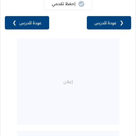
إحفظ تقدمي
❮
عودة للدرس
عودة للدرس
❯