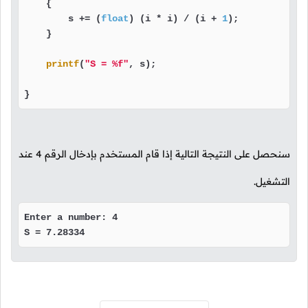
    {

        s += (
float
) (i * i) / (i + 
1
);

    }

printf
(
"S = %f"
, s);

}
سنحصل على النتيجة التالية إذا قام المستخدم بإدخال الرقم
4
عند
التشغيل.
Enter a number: 4

S = 7.28334