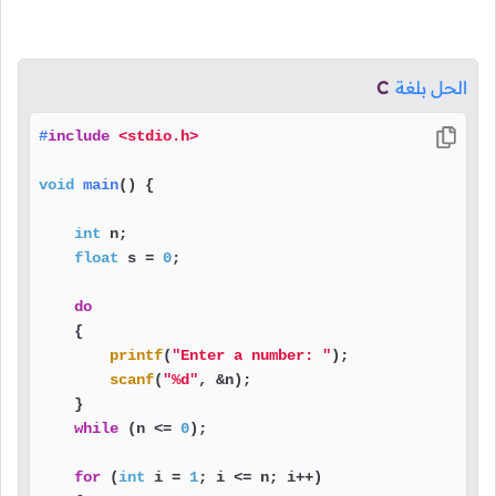
الحل بلغة
C
#
include
<stdio.h>
void
main
()
 {

int
 n;

float
 s = 
0
;

do
    {

printf
(
"Enter a number: "
);

scanf
(
"%d"
, &n);

    }

while
 (n <= 
0
);

for
 (
int
 i = 
1
; i <= n; i++)
