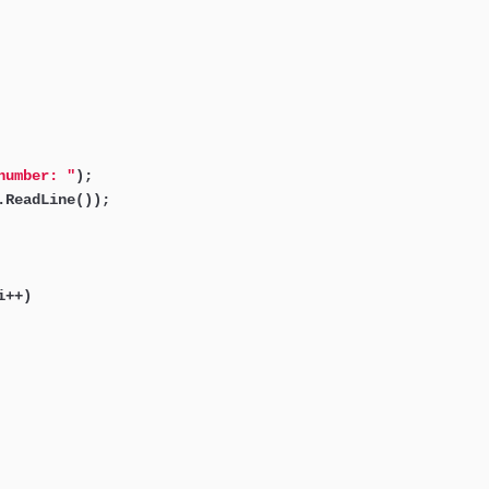
number: "
);

ReadLine());

++)
