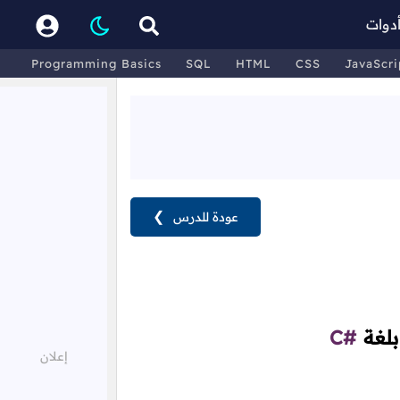
دوات
Programming Basics
SQL
HTML
CSS
JavaScri
عودة للدرس
❯
بلغة
C#