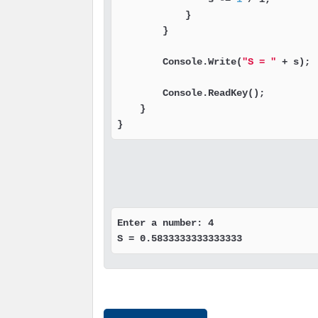
            }

        }

        Console.Write(
"S = "
 + s);

        Console.ReadKey();

    }

}
Enter a number: 4

S = 0.5833333333333333