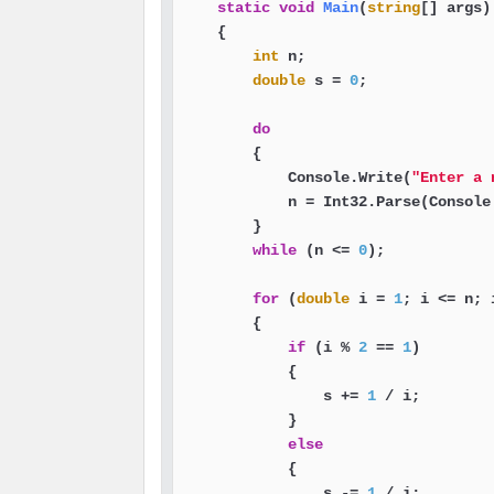
static
void
Main
(
string
[] args
)
    {

int
 n;

double
 s = 
0
;

do
        {

            Console.Write(
"Enter a 
            n = Int32.Parse(Console.
        }

while
 (n <= 
0
);

for
 (
double
 i = 
1
; i <= n; i
        {

if
 (i % 
2
 == 
1
)

            {

                s += 
1
 / i;

            }

else
            {

                s -= 
1
 / i;
