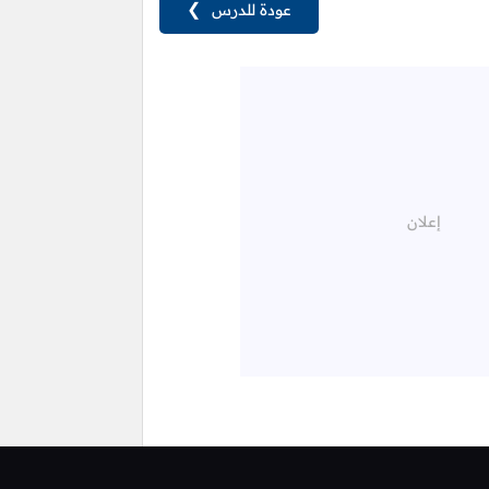
عودة للدرس
❯