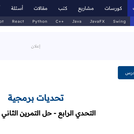
كورسات
مشاريع
كتب
مقالات
أسئلة
أ
pt
React
Python
C++
Java
JavaFX
Swing
درس
تحديات برمجية
التحدي الرابع - حل التمرين الثاني 