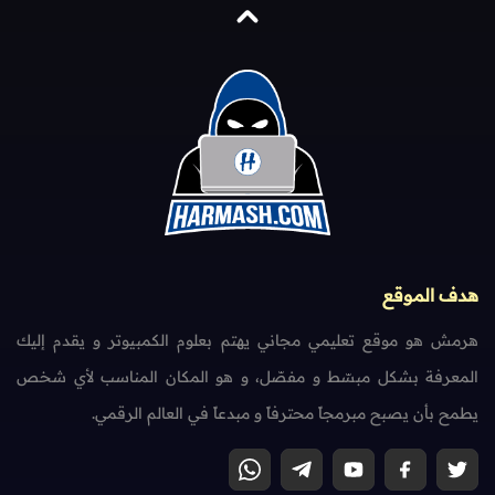
هدف الموقع
هرمش هو موقع تعليمي مجاني يهتم بعلوم الكمبيوتر و يقدم إليك
المعرفة بشكل مبسّط و مفصّل، و هو المكان المناسب لأي شخص
يطمح بأن يصبح مبرمجاً محترفاً و مبدعاً في العالم الرقمي.