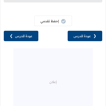
إحفظ تقدمي
❮
عودة للدرس
عودة للدرس
❯