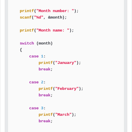
printf
(
"Month number: "
);

scanf
(
"%d"
, &month);

printf
(
"Month name: "
);

switch
 (month)

    {

case
1
:

printf
(
"January"
);

break
;

case
2
:

printf
(
"February"
);

break
;

case
3
:

printf
(
"March"
);

break
;
