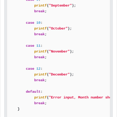
printf
(
"September"
);

break
;

case
10
:

printf
(
"October"
);

break
;

case
11
:

printf
(
"November"
);

break
;

case
12
:

printf
(
"December"
);

break
;

default
:

printf
(
"Error input, Month number shoul
break
;

    }
