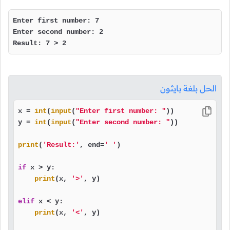
Enter first number: 7

Enter second number: 2

Result: 7 > 2
الحل بلغة بايثون
x = 
int
(
input
(
"Enter first number: "
))

y = 
int
(
input
(
"Enter second number: "
))

print
(
'Result:'
, end=
' '
)

if
 x > y:

print
(x, 
'>'
, y)

elif
 x < y:

print
(x, 
'<'
, y)
