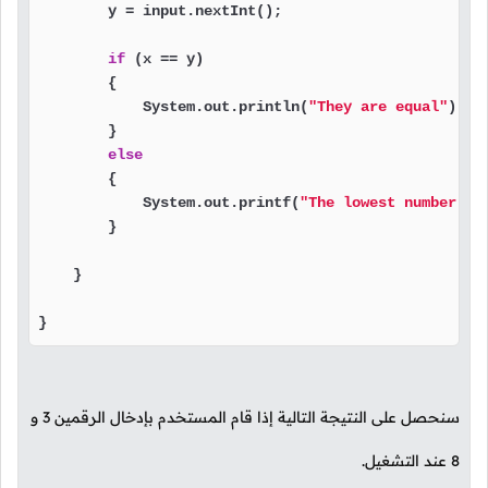
        y = input.nextInt();

if
 (x == y)

        {

            System.out.println(
"They are equal"
);

        }

else
        {

            System.out.printf(
"The lowest number is
        }

    }

}
سنحصل على النتيجة التالية إذا قام المستخدم بإدخال الرقمين
3
و
8
عند التشغيل.