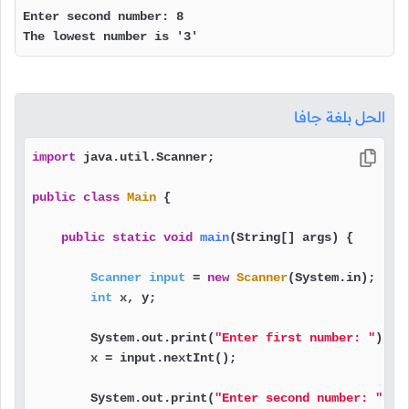
Enter second number: 8

The lowest number is '3'
الحل بلغة جافا
import
 java.util.Scanner;

public
class
Main
 {

public
static
void
main
(String[] args)
 {

Scanner
input
=
new
Scanner
(System.in);

int
 x, y;

        System.out.print(
"Enter first number: "
);

        x = input.nextInt();

        System.out.print(
"Enter second number: "
);
