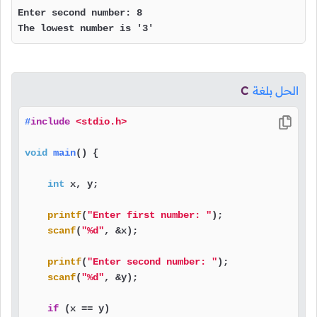
Enter second number: 8

The lowest number is '3'
الحل بلغة
C
#
include
<stdio.h>
void
main
()
 {

int
 x, y;

printf
(
"Enter first number: "
);

scanf
(
"%d"
, &x);

printf
(
"Enter second number: "
);

scanf
(
"%d"
, &y);

if
 (x == y)
