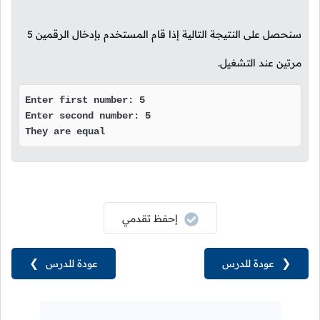
سنحصل على النتيجة التالية إذا قام المستخدم بإدخال الرقمين
5
مرتين عند التشغيل.
Enter first number: 5

Enter second number: 5

They are equal
إحفظ تقدمي
❮
عودة للدرس
عودة للدرس
❯