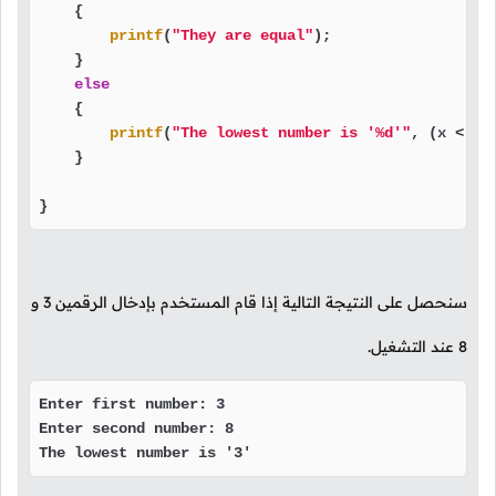
    {

printf
(
"They are equal"
);

    }

else
    {

printf
(
"The lowest number is '%d'"
, (x < y) 
    }

}
سنحصل على النتيجة التالية إذا قام المستخدم بإدخال الرقمين
3
و
8
عند التشغيل.
Enter first number: 3

Enter second number: 8

The lowest number is '3'