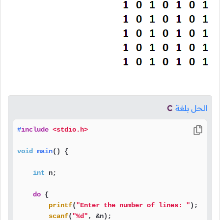
الحل بلغة
C
#
include
<stdio.h>
void
main
()
 {

int
 n;

do
 {

printf
(
"Enter the number of lines: "
);

scanf
(
"%d"
, &n);
