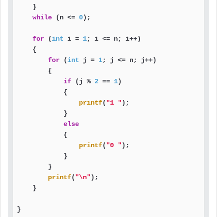
    }

while
 (n <= 
0
);

for
 (
int
 i = 
1
; i <= n; i++)

    {

for
 (
int
 j = 
1
; j <= n; j++)

        {

if
 (j % 
2
 == 
1
)

            {

printf
(
"1 "
);

            }

else
            {

printf
(
"0 "
);

            }

        }

printf
(
"\n"
);

    }

}