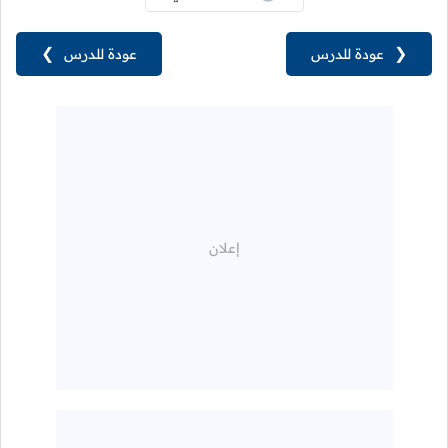
❮
عودة للدرس
عودة للدرس
❯