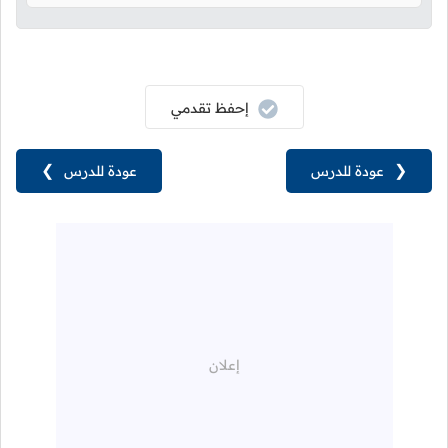
إحفظ تقدمي
❮
عودة للدرس
عودة للدرس
❯