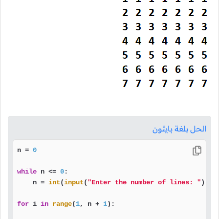
الحل بلغة بايثون
n = 
0
while
 n <= 
0
:

    n = 
int
(
input
(
"Enter the number of lines: "
))

for
 i 
in
range
(
1
, n + 
1
):
