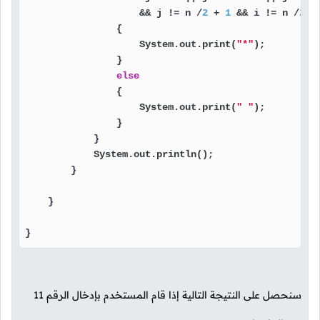
                    && j != n /
2
 + 
1
 && i != n /
2
 +
                {

                    System.out.print(
"*"
);

                }

else
                {

                    System.out.print(
" "
);

                }

            }

            System.out.println();

        }

    }

}
سنحصل على النتيجة التالية إذا قام المستخدم بإدخال الرقم
11