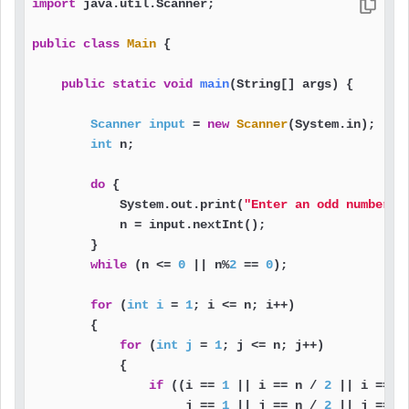
import
 java.util.Scanner;

public
class
Main
 {

public
static
void
main
(String[] args)
 {

Scanner
input
=
new
Scanner
(System.in);

int
 n;

do
 {

            System.out.print(
"Enter an odd number a
            n = input.nextInt();

        }

while
 (n <= 
0
 || n%
2
 == 
0
);

for
 (
int
i
=
1
; i <= n; i++)

        {

for
 (
int
j
=
1
; j <= n; j++)

            {

if
 ((i == 
1
 || i == n / 
2
 || i == n
                     j == 
1
 || j == n / 
2
 || j == n