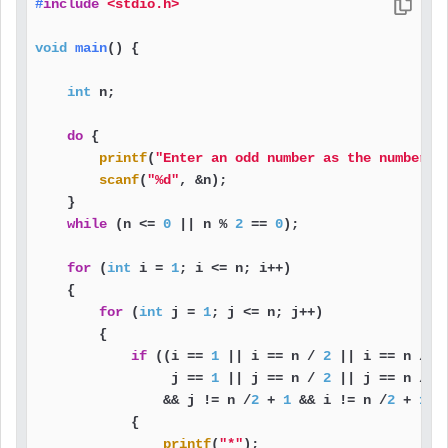
#
include
<stdio.h>
void
main
()
 {

int
 n;

do
 {

printf
(
"Enter an odd number as the number o
scanf
(
"%d"
, &n);

    }

while
 (n <= 
0
 || n % 
2
 == 
0
);

for
 (
int
 i = 
1
; i <= n; i++)

    {

for
 (
int
 j = 
1
; j <= n; j++)

        {

if
 ((i == 
1
 || i == n / 
2
 || i == n / 
2
                 j == 
1
 || j == n / 
2
 || j == n / 
2
                && j != n /
2
 + 
1
 && i != n /
2
 + 
1
)

            {

printf
(
"*"
);
