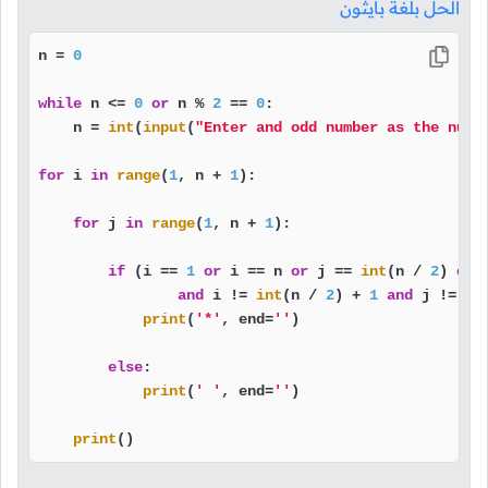
الحل بلغة بايثون
n = 
0
while
 n <= 
0
or
 n % 
2
 == 
0
:

    n = 
int
(
input
(
"Enter and odd number as the numb
for
 i 
in
range
(
1
, n + 
1
):

for
 j 
in
range
(
1
, n + 
1
):

if
 (i == 
1
or
 i == n 
or
 j == 
int
(n / 
2
) 
or
 
and
 i != 
int
(n / 
2
) + 
1
and
 j != 
in
print
(
'*'
, end=
''
)

else
:

print
(
' '
, end=
''
)

print
()