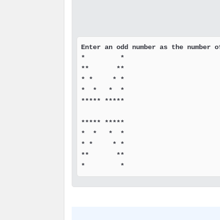
Enter an odd number as the number of
*         *

**       **

* *     * *

*  *   *  *

***** *****

***** *****

*  *   *  *

* *     * *

**       **

*         *