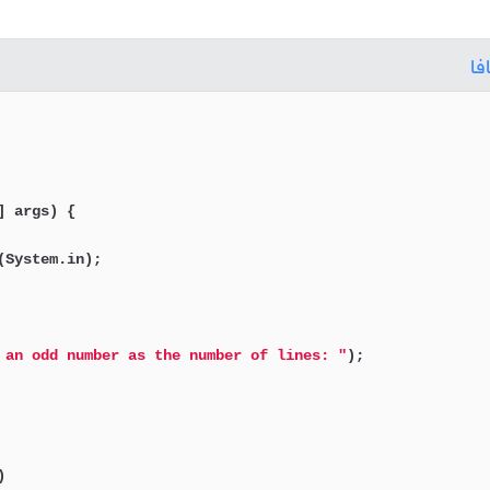
فا
] args)
 {

(System.in);

 an odd number as the number of lines: "
);


