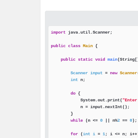
import
 java.util.Scanner;

public
class
Main
 {

public
static
void
main
(String[
Scanner
input
=
new
Scanner
int
 n;

do
 {

            System.out.print(
"Enter
            n = input.nextInt();

        }

while
 (n <= 
0
 || n%
2
 == 
0
);

for
 (
int
i
=
1
; i <= n; i++)