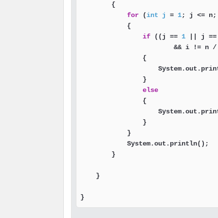
        {

for
 (
int
j
=
1
; j <= n; 
            {

if
 ((j == 
1
 || j ==
                        && i != n /
                {

                    System.out.prin
                }

else
                {

                    System.out.prin
                }

            }

            System.out.println();

        }

    }

}