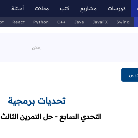
كورسات
مشاريع
كتب
مقالات
أسئلة
أ
pt
React
Python
C++
Java
JavaFX
Swing
درس
تحديات برمجية
التحدي السابع - حل التمرين الثالث 