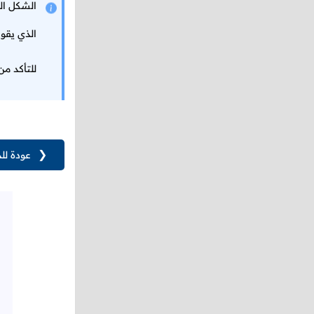
الذي يقو
للتأكد م
❮
عودة لل