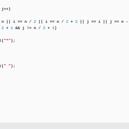
j++)

 n || i == n / 
2
 || i == n / 
2
 + 
2
 || j == i || j == n -
 
2
 + 
1
 && j != n / 
2
 + 
1
)

t(
"*"
);

t(
" "
);
