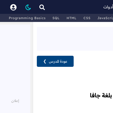
دوات
Programming Basics
SQL
HTML
CSS
JavaScri
عودة للدرس
❯
بلغة جافا