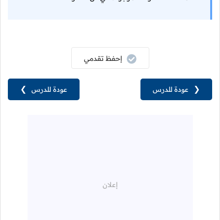
إحفظ تقدمي
❮
عودة للدرس
عودة للدرس
❯