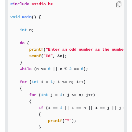
#
include
<stdio.h>
void
main
()
 {

int
 n;

do
 {

printf
(
"Enter an odd number as the number o
scanf
(
"%d"
, &n);

    }

while
 (n <= 
0
 || n % 
2
 == 
0
);

for
 (
int
 i = 
1
; i <= n; i++)

    {

for
 (
int
 j = 
1
; j <= n; j++)

        {

if
 (i == 
1
 || i == n || i == j || j == 
            {

printf
(
"*"
);

            }
