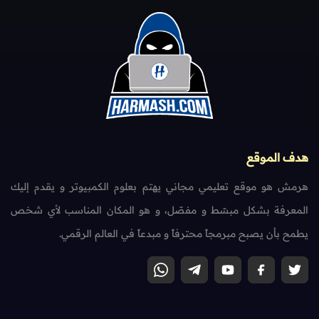
هدف الموقع
هرمش هو موقع تعليمي مجاني يهتم بعلوم الكمبيوتر و يقدم إليك
المعرفة بشكل مبسّط و مفصّل، و هو المكان المناسب لأي شخص
يطمح بأن يصبح مبرمجاً محترفاً و مبدعاً في العالم الرقمي.