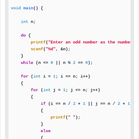
void
main
()
 {

int
 n;

do
 {

printf
(
"Enter an odd number as the number o
scanf
(
"%d"
, &n);

    }

while
 (n <= 
0
 || n % 
2
 == 
0
);

for
 (
int
 i = 
1
; i <= n; i++)

    {

for
 (
int
 j = 
1
; j <= n; j++)

        {

if
 (i == n / 
2
 + 
1
 || j == n / 
2
 + 
1
)

            {

printf
(
" "
);

            }

else
            {
