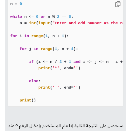
n = 
0
while
 n <= 
0
or
 n % 
2
 == 
0
:

    n = 
int
(
input
(
"Enter and odd number as the numb
for
 i 
in
range
(
1
, n + 
1
):

for
 j 
in
range
(
1
, n + 
1
):

if
 (i <= n / 
2
 + 
1
and
 i <= j <= n - i + 
1
print
(
'*'
, end=
''
)

else
:

print
(
' '
, end=
''
)

print
()
سنحصل على النتيجة التالية إذا قام المستخدم بإدخال الرقم
9
عند