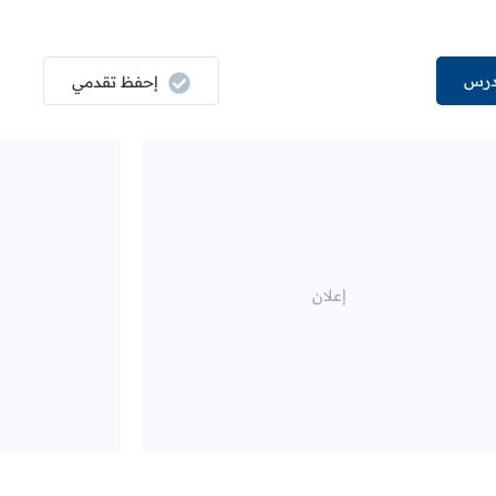
درس
إحفظ تقدمي