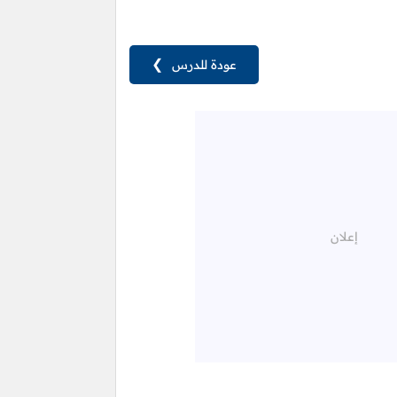
عودة للدرس
❯