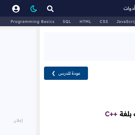
دوات
Programming Basics
SQL
HTML
CSS
JavaScri
عودة للدرس
❯
 بلغة
C++