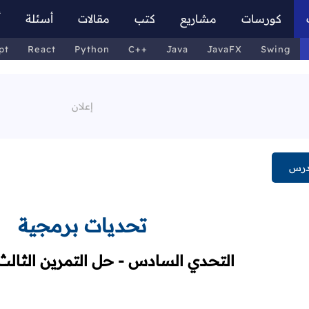
كورسات
مشاريع
كتب
مقالات
أسئلة
أ
pt
React
Python
C++
Java
JavaFX
Swing
درس
تحديات برمجية
التحدي السادس - حل التمرين الثالث