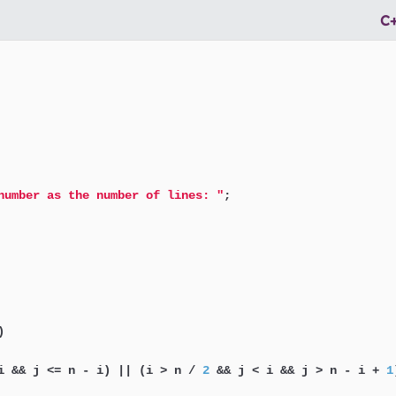
C
number as the number of lines: "
;



i && j <= n - i) || (i > n / 
2
 && j < i && j > n - i + 
1