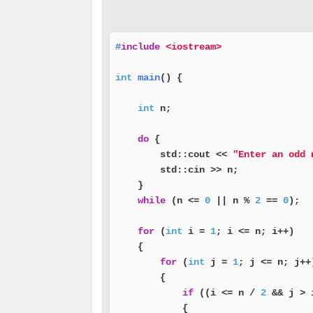
#
include
<iostream>
int
main
()
{

int
 n;

do
 {

        std::cout << 
"Enter an odd 
        std::cin >> n;

    }

while
 (n <= 
0
 || n % 
2
 == 
0
);

for
 (
int
 i = 
1
; i <= n; i++)

    {

for
 (
int
 j = 
1
; j <= n; j++)
        {

if
 ((i <= n / 
2
 && j > 
            {
