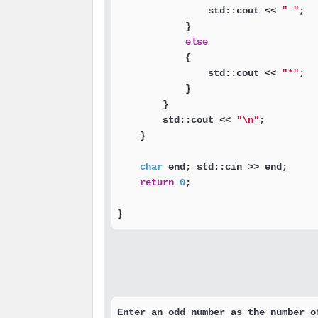
                std::cout << 
" "
;

            }

else
            {

                std::cout << 
"*"
;

            }

        }

        std::cout << 
"\n"
;

    }

char
 end; std::cin >> end;

return
0
;

}
Enter an odd number as the number of