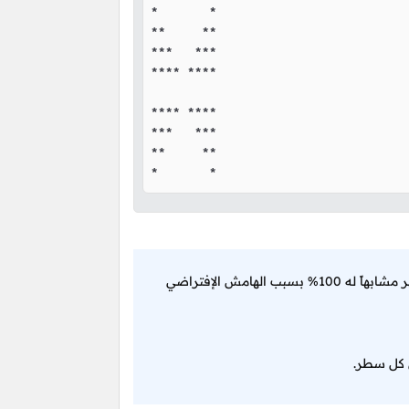
*       *

**     **

***   ***

**** ****

**** ****

***   ***

**     **

*       *
الشكل الذي يظهر لك في النتيجة النهائية مطابق تماماً للشكل المطلوب و لكنه لا يظهر مشابهاً له 100% بسبب الهامش الإفتراضي
ي كل سطر.