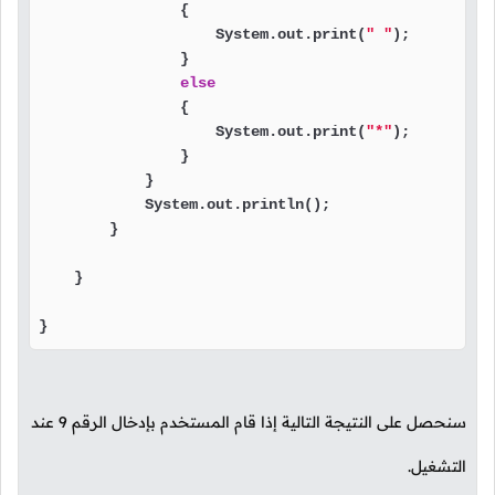
                {

                    System.out.print(
" "
);

                }

else
                {

                    System.out.print(
"*"
);

                }

            }

            System.out.println();

        }

    }

}
سنحصل على النتيجة التالية إذا قام المستخدم بإدخال الرقم
9
عند
التشغيل.