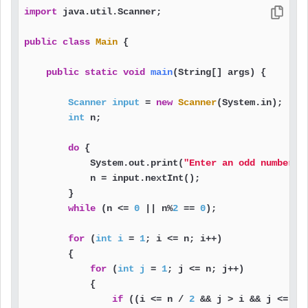
import
 java.util.Scanner;

public
class
Main
 {

public
static
void
main
(String[] args)
 {

Scanner
input
=
new
Scanner
(System.in);

int
 n;

do
 {

            System.out.print(
"Enter an odd number a
            n = input.nextInt();

        }

while
 (n <= 
0
 || n%
2
 == 
0
);

for
 (
int
i
=
1
; i <= n; i++)

        {

for
 (
int
j
=
1
; j <= n; j++)

            {

if
 ((i <= n / 
2
 && j > i && j <= n 