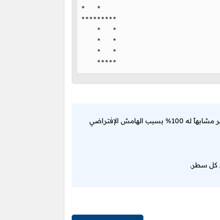
*   *

*********

    *   *

    *   *

    *   *

    *****
الشكل الذي يظهر لك في النتيجة النهائية مطابق تماماً للشكل المطلوب و لكنه لا يظهر مشابهاً له 100% بسبب الهامش الإفتراضي
ي كل سطر.