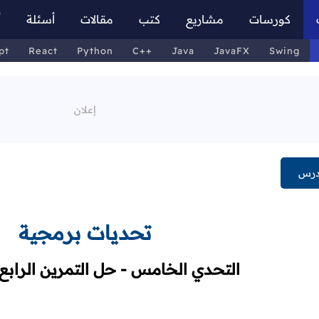
كورسات
مشاريع
كتب
مقالات
أسئلة
أ
pt
React
Python
C++
Java
JavaFX
Swing
درس
تحديات برمجية
التحدي الخامس - حل التمرين الرابع