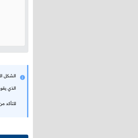
الذي يقو
للتأكد م