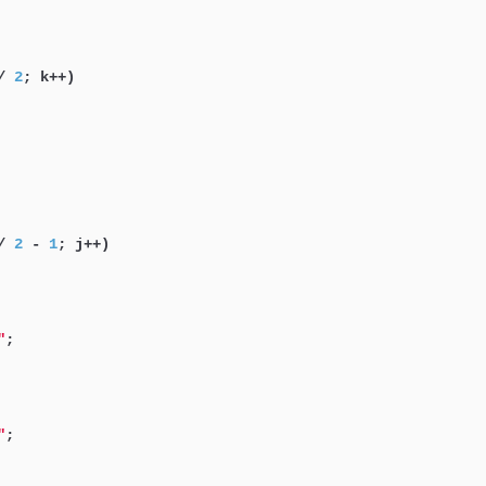
/ 
2
; k++)

/ 
2
 - 
1
; j++)

"
;

"
;
