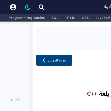
دوات
Programming Basics
SQL
HTML
CSS
JavaScri
عودة للدرس
❯
 بلغة
C++