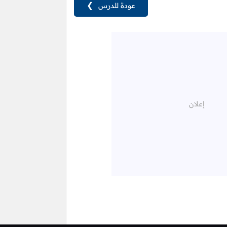
عودة للدرس
❯