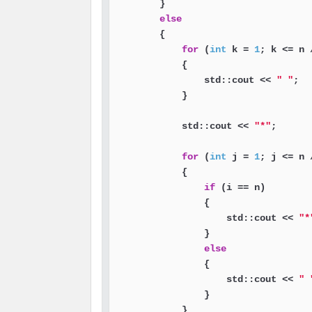
        }

else
        {

for
 (
int
 k = 
1
; k <= n 
            {

                std::cout << 
" "
;

            }

            std::cout << 
"*"
;

for
 (
int
 j = 
1
; j <= n 
            {

if
 (i == n)

                {

                    std::cout << 
"*
                }

else
                {

                    std::cout << 
" 
                }

            }
