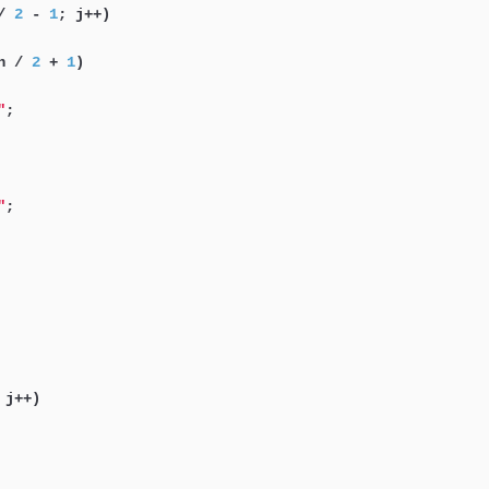
/ 
2
 - 
1
; j++)

n / 
2
 + 
1
)

"
;

"
;

j++)
