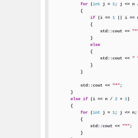
for
 (
int
 j = 
1
; j <= n 
            {

if
 (i == 
1
 || i == 
                {

                    std::cout << 
"*
                }

else
                {

                    std::cout << 
" 
                }

            }

            std::cout << 
"*"
;

        }

else
if
 (i == n / 
2
 + 
1
)

        {

for
 (
int
 j = 
1
; j <= n; 
            {

                std::cout << 
"*"
;

            }
