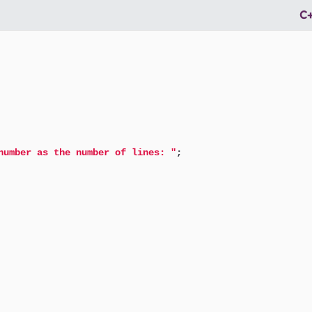
C
number as the number of lines: "
;
