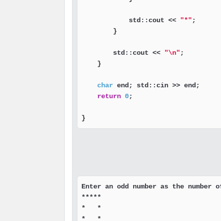
            std::cout << 
"*"
;

        }

        std::cout << 
"\n"
;

    }

char
 end; std::cin >> end;

return
0
;

}
Enter an odd number as the number of
*****

*   *

*   *
