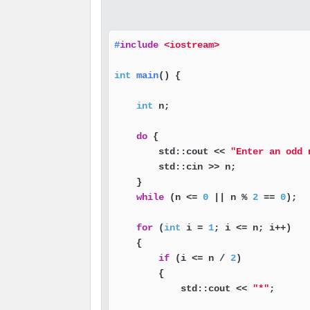
#
include
<iostream>
int
main
()
{

int
 n;

do
 {

        std::cout << 
"Enter an odd 
        std::cin >> n;

    }

while
 (n <= 
0
 || n % 
2
 == 
0
);

for
 (
int
 i = 
1
; i <= n; i++)

    {

if
 (i <= n / 
2
)

        {

            std::cout << 
"*"
;
