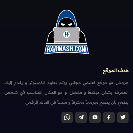
هدف الموقع
هرمش هو موقع تعليمي مجاني يهتم بعلوم الكمبيوتر و يقدم إليك
المعرفة بشكل مبسّط و مفصّل، و هو المكان المناسب لأي شخص
يطمح بأن يصبح مبرمجاً محترفاً و مبدعاً في العالم الرقمي.