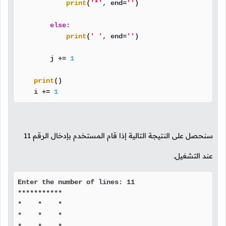
print
(
'*'
, end=
''
)

else
:

print
(
' '
, end=
''
)

        j += 
1
print
()

    i += 
1
سنحصل على النتيجة التالية إذا قام المستخدم بإدخال الرقم
11
عند التشغيل.
Enter the number of lines: 11

***********

*    *    *

*    *    *
