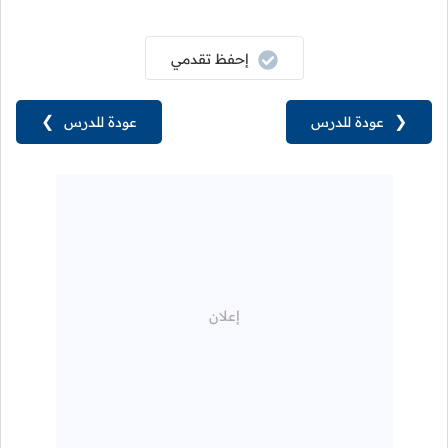
إحفظ تقدمي
❮
عودة للدرس
عودة للدرس
❯