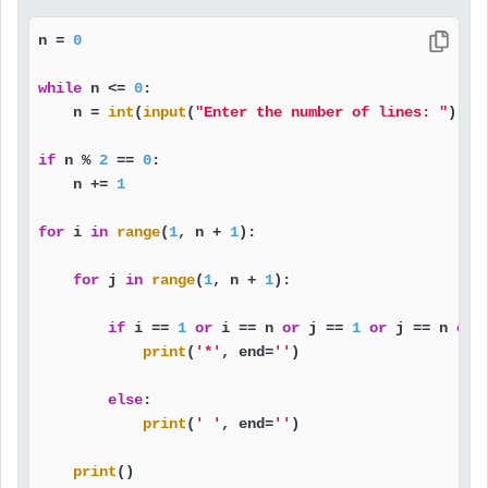
n = 
0
while
 n <= 
0
:

    n = 
int
(
input
(
"Enter the number of lines: "
))

if
 n % 
2
 == 
0
:

    n += 
1
for
 i 
in
range
(
1
, n + 
1
):

for
 j 
in
range
(
1
, n + 
1
):

if
 i == 
1
or
 i == n 
or
 j == 
1
or
 j == n 
or
 
print
(
'*'
, end=
''
)

else
:

print
(
' '
, end=
''
)

print
()