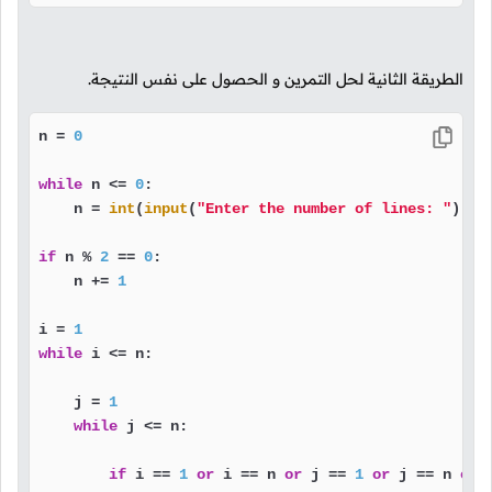
الطريقة الثانية لحل التمرين و الحصول على نفس النتيجة.
n = 
0
while
 n <= 
0
:

    n = 
int
(
input
(
"Enter the number of lines: "
))

if
 n % 
2
 == 
0
:

    n += 
1
i = 
1
while
 i <= n:

    j = 
1
while
 j <= n:

if
 i == 
1
or
 i == n 
or
 j == 
1
or
 j == n 
or
 