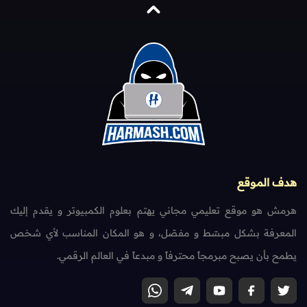
هدف الموقع
هرمش هو موقع تعليمي مجاني يهتم بعلوم الكمبيوتر و يقدم إليك
المعرفة بشكل مبسّط و مفصّل، و هو المكان المناسب لأي شخص
يطمح بأن يصبح مبرمجاً محترفاً و مبدعاً في العالم الرقمي.