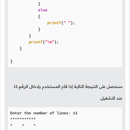
            }

else
            {

printf
(
" "
);

            }

        }

printf
(
"\n"
);

    }

}
سنحصل على النتيجة التالية إذا قام المستخدم بإدخال الرقم
11
عند التشغيل.
Enter the number of lines: 11

***********

*    *    *
