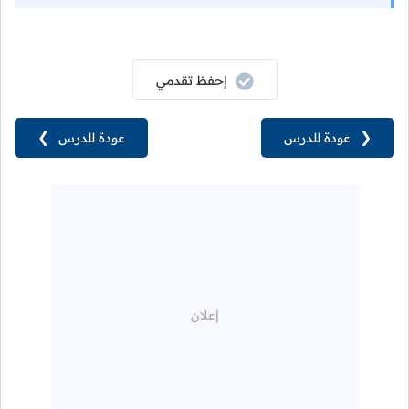
إحفظ تقدمي
❮
عودة للدرس
عودة للدرس
❯