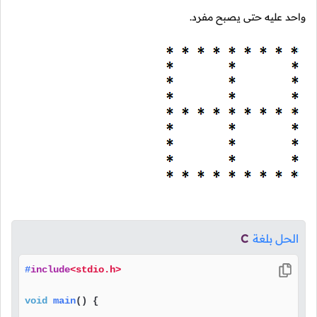
واحد عليه حتى يصبح مفرد.
الحل بلغة
C
#
include
<stdio.h>
void
main
()
 {
