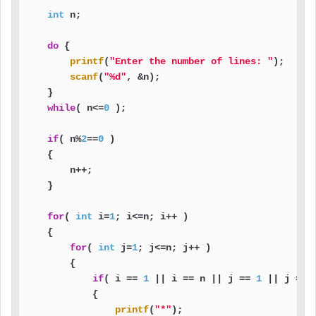
int
 n;

do
 {

printf
(
"Enter the number of lines: "
);

scanf
(
"%d"
, &n);

    }

while
( n<=
0
 );

if
( n%
2
==
0
 )

    {

        n++;

    }

for
( 
int
 i=
1
; i<=n; i++ )

    {

for
( 
int
 j=
1
; j<=n; j++ )

        {

if
( i == 
1
 || i == n || j == 
1
 || j == 
            {

printf
(
"*"
);
