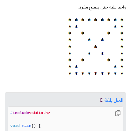
واحد عليه حتى يصبح مفرد.
الحل بلغة
C
#
include
<stdio.h>
void
main
()
 {
