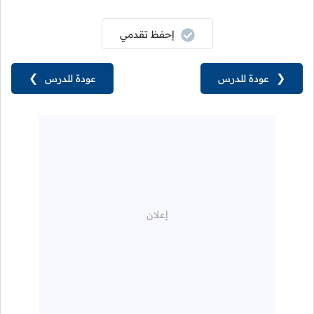
إحفظ تقدمي
❮
عودة للدرس
عودة للدرس
❯