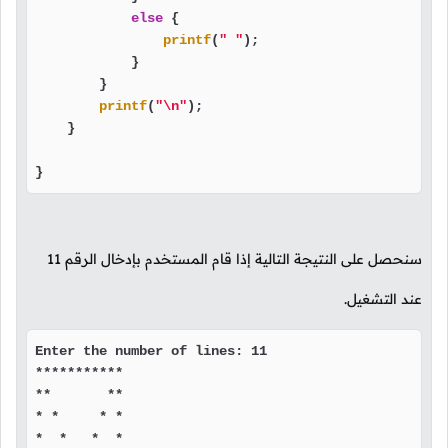
else
 {

printf
(
" "
);

            }

        }

printf
(
"\n"
);

    }

}
سنحصل على النتيجة التالية إذا قام المستخدم بإدخال الرقم
11
عند التشغيل.
Enter the number of lines: 11

***********

**       **

* *     * *

*  *   *  *
