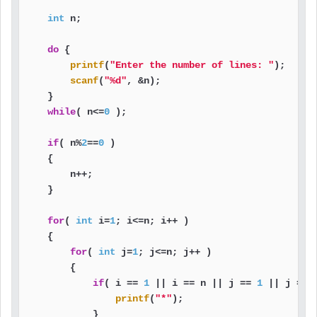
int
 n;

do
 {

printf
(
"Enter the number of lines: "
);

scanf
(
"%d"
, &n);

    }

while
( n<=
0
 );

if
( n%
2
==
0
 )

    {

        n++;

    }

for
( 
int
 i=
1
; i<=n; i++ )

    {

for
( 
int
 j=
1
; j<=n; j++ )

        {

if
( i == 
1
 || i == n || j == 
1
 || j == 
printf
(
"*"
);

            }
