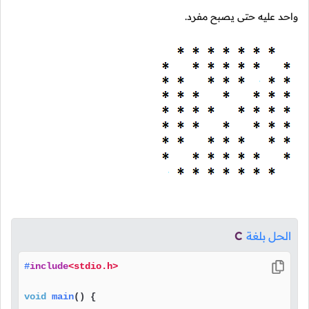
واحد عليه حتى يصبح مفرد.
الحل بلغة
C
#
include
<stdio.h>
void
main
()
 {
