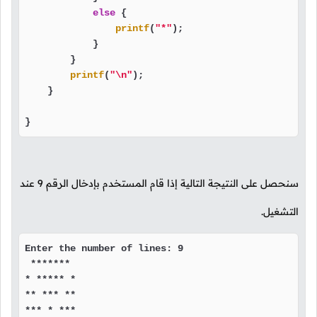
else
 {

printf
(
"*"
);

            }

        }

printf
(
"\n"
);

    }

}
سنحصل على النتيجة التالية إذا قام المستخدم بإدخال الرقم
9
عند
التشغيل.
Enter the number of lines: 9

 ******* 

* ***** *

** *** **

*** * ***
