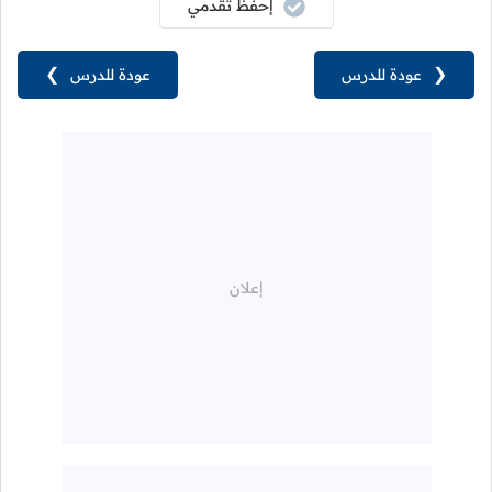
إحفظ تقدمي
❮
عودة للدرس
عودة للدرس
❯