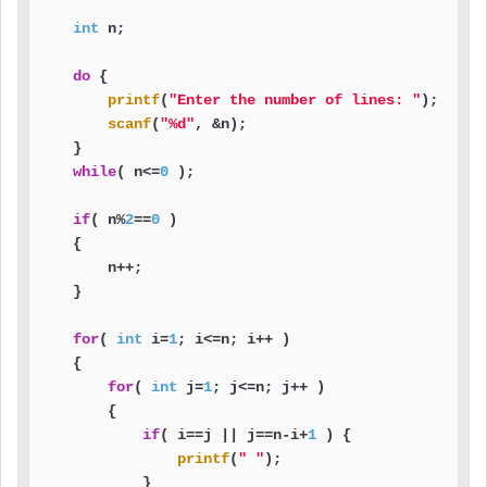
int
 n;

do
 {

printf
(
"Enter the number of lines: "
);

scanf
(
"%d"
, &n);

    }

while
( n<=
0
 );

if
( n%
2
==
0
 )

    {

        n++;

    }

for
( 
int
 i=
1
; i<=n; i++ )

    {

for
( 
int
 j=
1
; j<=n; j++ )

        {

if
( i==j || j==n-i+
1
 ) {

printf
(
" "
);

            }
