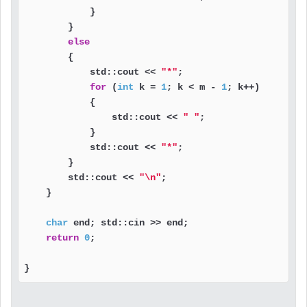
            }

        }

else
        {

            std::cout << 
"*"
;

for
 (
int
 k = 
1
; k < m - 
1
; k++)

            {

                std::cout << 
" "
;

            }

            std::cout << 
"*"
;

        }

        std::cout << 
"\n"
;

    }

char
 end; std::cin >> end;

return
0
;

}