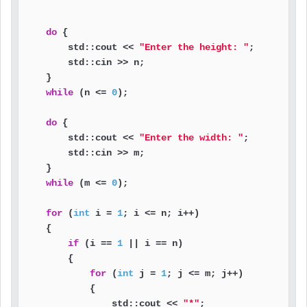
do
 {

        std::cout << 
"Enter the height: "
;

        std::cin >> n;

    }

while
 (n <= 
0
);

do
 {

        std::cout << 
"Enter the width: "
;

        std::cin >> m;

    }

while
 (m <= 
0
);

for
 (
int
 i = 
1
; i <= n; i++)

    {

if
 (i == 
1
 || i == n)

        {

for
 (
int
 j = 
1
; j <= m; j++)

            {

                std::cout << 
"*"
;
