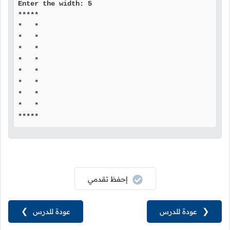
Enter the width: 5

*****

*   *

*   *

*   *

*   *

*   *

*   *

*   *

*   *

*****
إحفظ تقدمي
❮
عودة للدرس
عودة للدرس
❯