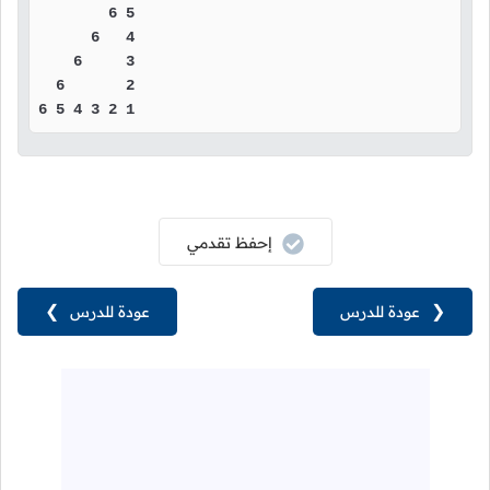
        6 5 

      6   4 

    6     3 

  6       2 

6 5 4 3 2 1 
إحفظ تقدمي
❮
عودة للدرس
عودة للدرس
❯