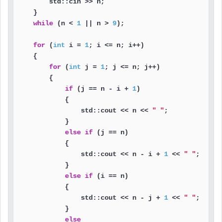
        std::cin >> n;

    }

while
 (n < 
1
 || n > 
9
);

for
 (
int
 i = 
1
; i <= n; i++)

    {

for
 (
int
 j = 
1
; j <= n; j++)

        {

if
 (j == n - i + 
1
)

            {

                std::cout << n << 
" "
;

            }

else
if
 (j == n)

            {

                std::cout << n - i + 
1
 << 
" "
;

            }

else
if
 (i == n)

            {

                std::cout << n - j + 
1
 << 
" "
;

            }

else