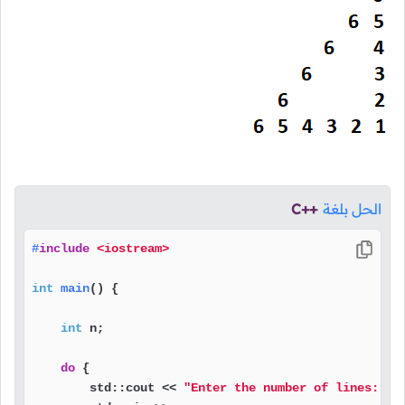
الحل بلغة
C++
#
include
<iostream>
int
main
()
{

int
 n;

do
 {

        std::cout << 
"Enter the number of lines: "
;
