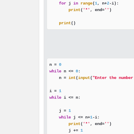
for
 j 
in
range
(
1
, n+
2
-i):

print
(
'*'
, end=
''
)

print
()
n = 
0
while
 n <= 
0
:

    n = 
int
(
input
(
"Enter the number
i = 
1
while
 i <= n:

    j = 
1
while
 j <= n+
1
-i:

print
(
'*'
, end=
''
)

        j += 
1