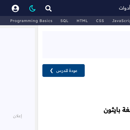
دوات
Programming Basics
SQL
HTML
CSS
JavaScri
عودة للدرس
❯
غة بايثون