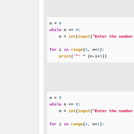
n = 
0
while
 n <= 
0
:

    n = 
int
(
input
(
"Enter the number
for
 i 
in
range
(
1
, n+
1
):

print
(
'*'
 * (n-i+
1
))
n = 
0
while
 n <= 
0
:

    n = 
int
(
input
(
"Enter the number
for
 i 
in
range
(
1
, n+
1
):
