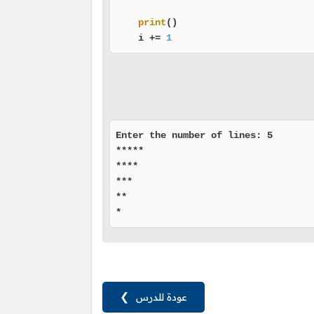
print
()

    i += 
1
Enter the number of lines: 5

*****

****

***

**

*
عودة للدرس
❯