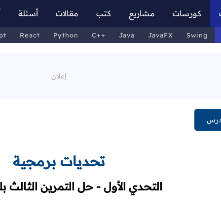
كورسات
مشاريع
كتب
مقالات
أسئلة
أ
pt
React
Python
C++
Java
JavaFX
Swing
درس
تحديات برمجية
التحدي الأول - حل التمرين الثالث بل