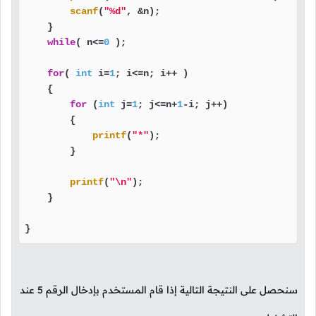
scanf
(
"%d"
, &n);

    }

while
( n<=
0
 );

for
( 
int
 i=
1
; i<=n; i++ )

    {

for
 (
int
 j=
1
; j<=n+
1
-i; j++)

        {

printf
(
"*"
);

        }

printf
(
"\n"
);

    }

}
سنحصل على النتيجة التالية إذا قام المستخدم بإدخال الرقم
5
عند