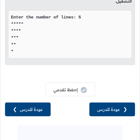
التشغيل.
Enter the number of lines: 5

*****

****

***

**

*
إحفظ تقدمي
❮
عودة للدرس
عودة للدرس
❯