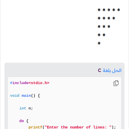
الحل بلغة
C
#
include
<stdio.h>
void
main
()
 {

int
 n;

do
 {

printf
(
"Enter the number of lines: "
);
