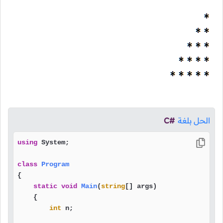
الحل بلغة
C#
using
 System;

class
Program
{

static
void
Main
(
string
[] args
)
    {

int
 n;
