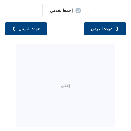
إحفظ تقدمي
❮
عودة للدرس
عودة للدرس
❯