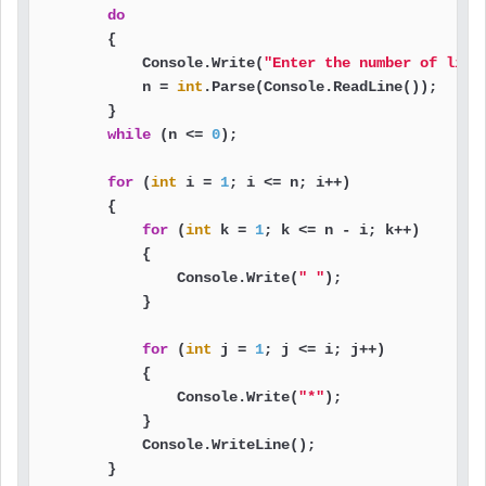
do
        {

            Console.Write(
"Enter the number of line
            n = 
int
.Parse(Console.ReadLine());

        }

while
 (n <= 
0
);

for
 (
int
 i = 
1
; i <= n; i++)

        {

for
 (
int
 k = 
1
; k <= n - i; k++)

            {

                Console.Write(
" "
);

            }

for
 (
int
 j = 
1
; j <= i; j++)

            {

                Console.Write(
"*"
);

            }

            Console.WriteLine();

        }
