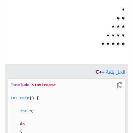
الحل بلغة
C++
#
include
<iostream>
int
main
()
{

int
 n;

do
    {
