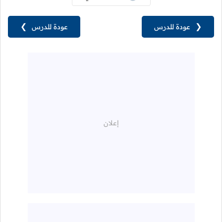
❮
عودة للدرس
عودة للدرس
❯