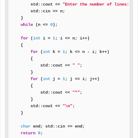
        std::cout << 
"Enter the number of lines: "
;

        std::cin >> n;

    }

while
 (n <= 
0
);

for
 (
int
 i = 
1
; i <= n; i++)

    {

for
 (
int
 k = 
1
; k <= n - i; k++)

        {

            std::cout << 
" "
;

        }

for
 (
int
 j = 
1
; j <= i; j++)

        {

            std::cout << 
"*"
;

        }

        std::cout << 
"\n"
;

    }

char
 end; std::cin >> end;

return
0
;
