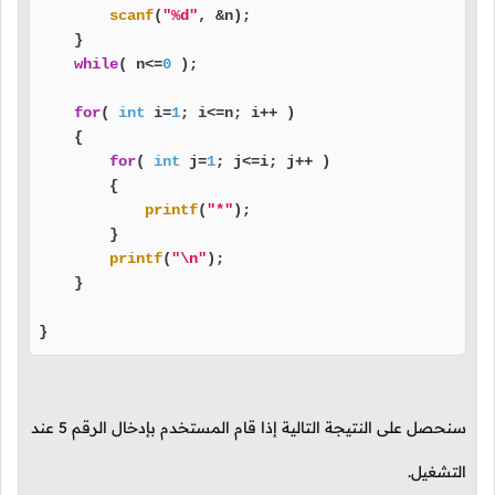
scanf
(
"%d"
, &n);

    }

while
( n<=
0
 );

for
( 
int
 i=
1
; i<=n; i++ )

    {

for
( 
int
 j=
1
; j<=i; j++ )

        {

printf
(
"*"
);

        }

printf
(
"\n"
);

    }

}
سنحصل على النتيجة التالية إذا قام المستخدم بإدخال الرقم
5
عند
التشغيل.