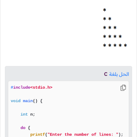
الحل بلغة
C
#
include
<stdio.h>
void
main
()
 {

int
 n;

do
 {

printf
(
"Enter the number of lines: "
);
