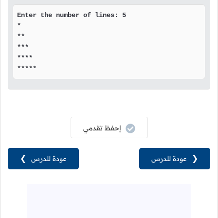
Enter the number of lines: 5

*

**

***

****

*****
إحفظ تقدمي
❮
عودة للدرس
عودة للدرس
❯