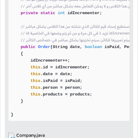
ننشئها من هذا الكلاس و لا يمكن التعامل معه بشكل مباشر من أي كلاس آخر
private
static
int
 idIncrementer;

اس حتى نستطيع إسناد قيم للكائن الذي ننشئه من هذا الكلاس بشكل مباشر
قيمة
رى التي سيتم تمريرها للكائن سيتم تخزينها بشكل مباشر في خصائص الكائن
public
Order
(String date, 
boolean
 isPaid, Perso
    {

        idIncrementer++;

this
.id = idIncrementer;

this
.date = date;

this
.isPaid = isPaid;

this
.person = person;

this
.products = products;

    }

}
Company.java