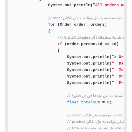
                System.out.println(
"All orders made
for
 (Order order: orders)

                {

if
 (order.person.id == id)

                    {

                        System.out.println(
"> Order
                        System.out.println(
"  Date:
                        System.out.println(
"  Is pa
                        System.out.println(
"  Order
                        System.out.println(
"  Produ
float
totalSum
=
0
;

ة
 ) سنضعه بشكل مؤقته بداخل الكائن
ة سيتم إضافته على قيمة المتغير