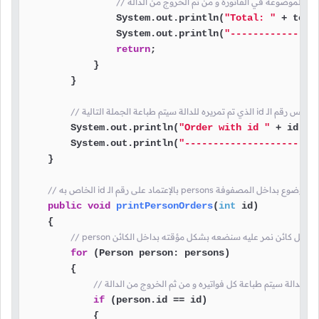
                System.out.println(
"Total: "
 + tota
                System.out.println(
"---------------
return
;

            }

        }

        System.out.println(
"Order with id "
 + id + 
        System.out.println(
"----------------------"
    }

public
void
printPersonOrders
(
int
 id)
    {

for
 (Person person: persons)

        {

if
 (person.id == id)

            {
