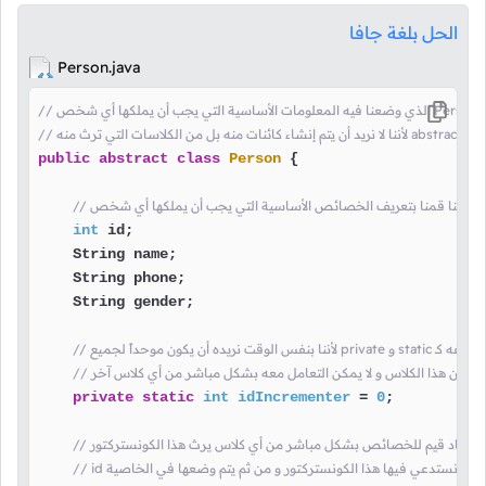
الحل بلغة جافا
Person.java
لاس
قمنا بتعريفه كـ
public
abstract
class
Person
 {

// هنا قمنا بتعريف الخصائص الأساسية التي يجب أن يملكها أي شخص
int
 id;

    String name;

    String phone;

    String gender;

ي ترث من هذا الكلاس و لا يمكن التعامل معه بشكل مباشر من أي كلاس آخر
private
static
int
idIncrementer
=
0
;

يع إسناد قيم للخصائص بشكل مباشر من أي كلاس يرث هذا الكونستركتور