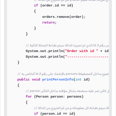
if
 (order.id == id)

            {

                orders.remove(order);

return
;

            }

        }

        System.out.println(
"Order with id "
 + id + 
        System.out.println(
"----------------------"
    }

public
void
printPersonInfo
(
int
 id)
    {

for
 (Person person: persons)

        {

if
 (person.id == id)
