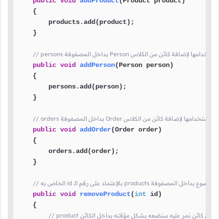
public
void
addProduct
(Product product)
    {

        products.add(product);

    }

public
void
addPerson
(Person person)
    {

        persons.add(person);

    }

public
void
addOrder
(Order order)
    {

        orders.add(order);

    }

public
void
removeProduct
(
int
 id)
    {
