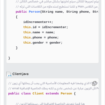
رى التي سيتم تمريرها للكائن سيتم تخزينها بشكل مباشر في خصائص الكائن
إستدعاؤه بشكل مباشر من الكلاس
public
Person
(String name, String phone, String
    {

        idIncrementer++;

this
.id = idIncrementer;

this
.name = name;

this
.phone = phone;

this
.gender = gender;

    }

}
Client.java
ا قمنا بتعريف الكلاس
public
class
Client
extends
Person
 {

// هنا قمنا بتعريف الخاصية الإضافية التي سيملكها الزبون