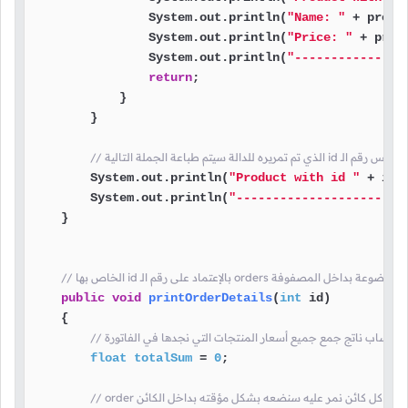
                System.out.println(
"Name: "
 + produc
                System.out.println(
"Price: "
 + prod
                System.out.println(
"---------------
return
;

            }

        }

        System.out.println(
"Product with id "
 + id 
        System.out.println(
"----------------------"
    }

public
void
printOrderDetails
(
int
 id)
    {

float
totalSum
=
0
;
