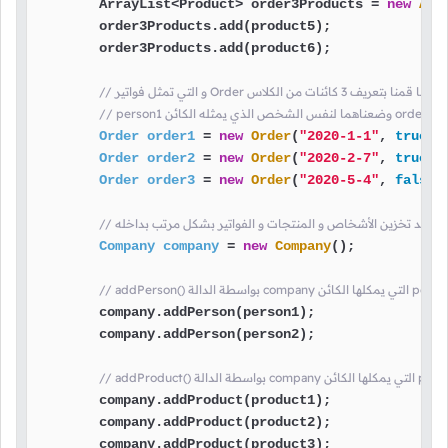
        ArrayList<Product> order3Products = 
new
Arr
        order3Products.add(product5);

        order3Products.add(product6);

// و التي تمثل فواتير Order هنا قمنا بتعريف 3 كائنات من الكلاس
Order
order1
=
new
Order
(
"2020-1-1"
, 
true
, 
Order
order2
=
new
Order
(
"2020-2-7"
, 
true
, 
Order
order3
=
new
Order
(
"2020-5-4"
, 
false
,
Company
company
=
new
Company
();

        company.addPerson(person1);

        company.addPerson(person2);

        company.addProduct(product1);

        company.addProduct(product2);

        company.addProduct(product3);
