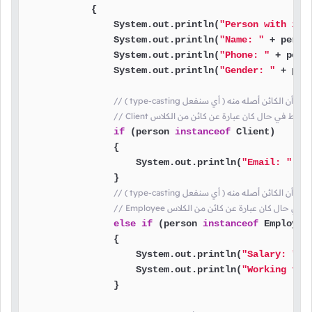
            {

                System.out.println(
"Person with id 
                System.out.println(
"Name: "
 + person
                System.out.println(
"Phone: "
 + perso
                System.out.println(
"Gender: "
 + per
if
 (person 
instanceof
 Client)

                {

                    System.out.println(
"Email: "
 + 
                }

else
if
 (person 
instanceof
 Employee)
                {

                    System.out.println(
"Salary: "
 +
                    System.out.println(
"Working tim
                }
