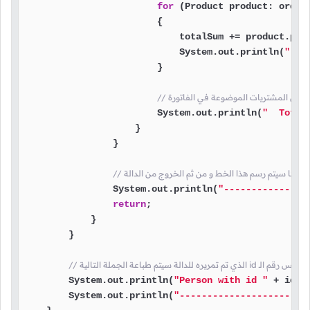
for
 (Product product: order.
                        {

                            totalSum += product.pric
                            System.out.println(
"  -
                        }

                        System.out.println(
"  Total
                    }

                }

// بعدها سيتم رسم هذا الخط و من ثم الخروج من الدالة
                System.out.println(
"---------------
return
;

            }

        }

        System.out.println(
"Person with id "
 + id +
        System.out.println(
"----------------------"