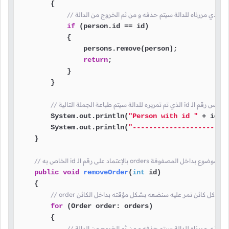
        {

if
 (person.id == id)

            {

                persons.remove(person);

return
;

            }

        }

        System.out.println(
"Person with id "
 + id +
        System.out.println(
"----------------------"
    }

public
void
removeOrder
(
int
 id)
    {

for
 (Order order: orders)

        {
