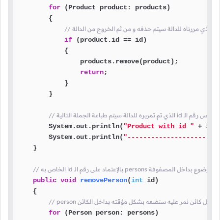
for
 (Product product: products)

        {

if
 (product.id == id)

            {

                products.remove(product);

return
;

            }

        }

        System.out.println(
"Product with id "
 + id 
        System.out.println(
"----------------------"
    }

public
void
removePerson
(
int
 id)
    {

for
 (Person person: persons)
