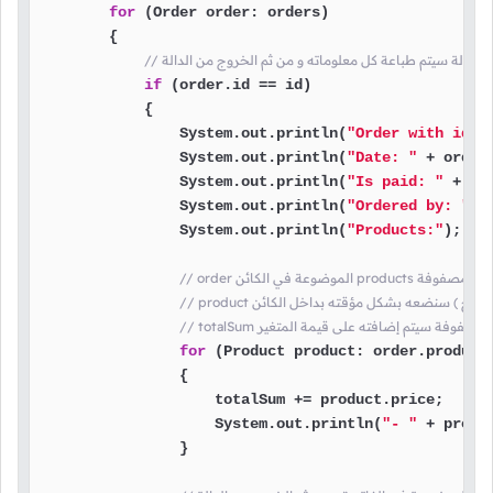
for
 (Order order: orders)

        {

if
 (order.id == id)

            {

                System.out.println(
"Order with id "
                System.out.println(
"Date: "
 + order.
                System.out.println(
"Is paid: "
 + ((
                System.out.println(
"Ordered by: "
 +
                System.out.println(
"Products:"
);

مخزنة بداخل المصفوفة
لذي يمثل منتج ) سنضعه بشكل مؤقته بداخل الكائن
في هذه المصفوفة سيتم إضافته على قيمة المتغير
for
 (Product product: order.products
                {

                    totalSum += product.price;

                    System.out.println(
"- "
 + produ
                }
