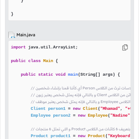
    }

}
Main.java
import
 java.util.ArrayList;

public
class
Main
 {

public
static
void
main
(String[] args)
 {

نا قمنا بإنشاء كائنين من كلاسات ترث من الكلاس
Client
person1
=
new
Client
(
"Mhamad"
, 
"+961
Employee
person2
=
new
Employee
(
"Nadine"
, 
"
ل 6 منتجات Product هنا قمنا بتعريف 6 كائنات من الكلاس
Product
product1
=
new
Product
(
"Keyboard"
, 