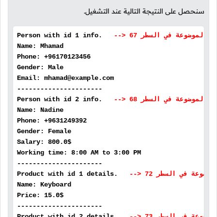
سنحصل على النتيجة التالية عند التشغيل.
Person with id 1 info.
Name: Mhamad
Phone: +96170123456
Gender: Male
Email: mhamad@example.com
----------------------
Person with id 2 info.
Name: Nadine
Phone: +9631249392
Gender: Female
Salary: 800.0$
Working time: 8:00 AM to 3:00 PM
----------------------
Product with id 1 details.
Name: Keyboard
Price: 15.0$
----------------------
Product with id 2 details.