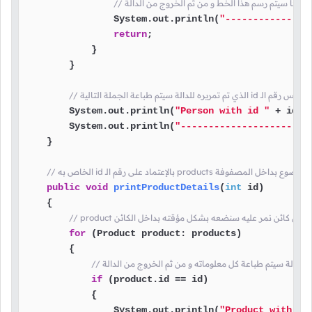
// بعدها سيتم رسم هذا الخط و من ثم الخروج من الدالة
                System.out.println(
"---------------
return
;

            }

        }

        System.out.println(
"Person with id "
 + id +
        System.out.println(
"----------------------"
    }

public
void
printProductDetails
(
int
 id)
    {

for
 (Product product: products)

        {

if
 (product.id == id)

            {

                System.out.println(
"Product with id