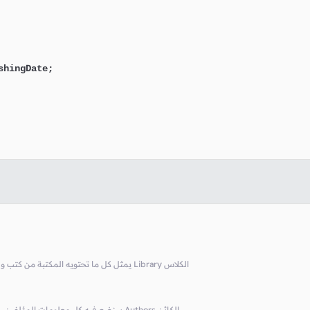
hingDate;

// يمثل كل ما تحتويه المكتبة من كتب و مؤلفين و الدوال التي يمكن استخدامها للتعامل معهم Library الكلاس
// سنضع فيه كل معلومات الكتب Books سنضع فيه كل معلومات المؤلفين, و الكائن Authors الكائن