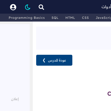
دوات
Programming Basics
SQL
HTML
CSS
JavaScri
عودة للدرس
❯
C