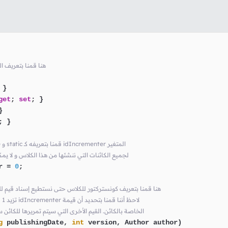
// هنا قمنا بتعري
 }

get
; 
set
; }



; }

// لأننا بنفس الوقت نريده أن يكون موحداً private و static قمنا بتعريفه كـ idIncrementer المتغير
// لجميع الكائنات التي ننشئها من هذا الكلاس و لا
r = 
0
;

// هنا قمنا بتعريف كونستركتور للكلاس حتى نستطيع إسناد قيم 
// id تزيد 1 في كل مرة و من ثم يتم وضعها في الخاصية idIncrementer لاحظ أننا قمنا بتحديد أن قيمة
// الخاصة بالكائن. القيم الأخرى التي سيتم تمريرها للك
g
 publishingDate, 
int
 version, Author author
)