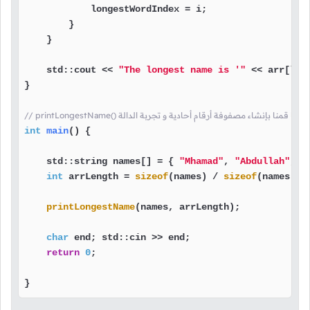
            longestWordIndex = i;

        }

    }

    std::cout << 
"The longest name is '"
 << arr[lon
}

// printLongestName() هنا قمنا بإنشاء مصفوفة أرقام أحادية و تجربة الدالة
int
main
()
{

    std::string names[] = { 
"Mhamad"
, 
"Abdullah"
, 
"
int
 arrLength = 
sizeof
(names) / 
sizeof
(names[
0
])
printLongestName
(names, arrLength);

char
 end; std::cin >> end;

return
0
;

}