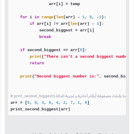
                arr[i] = temp

for
 i 
in
range
(
len
(arr) - 
1
, 
0
, -
1
):

if
 arr[i] != arr[
len
(arr) - 
1
]:

            second_biggest = arr[i]

break
if
 second_biggest == arr[
0
]:

print
(
"There isn't a second biggest number"
)
return
print
(
"Second biggest number is:"
, second_bigges
 print_second_biggest() هنا قمنا بإنشاء مصفوفة أرقام أحادية و تجربة الدالة
arr = [
5
, 
9
, 
3
, 
6
, 
4
, 
2
, 
7
, 
1
, 
8
]

print_second_biggest(arr)