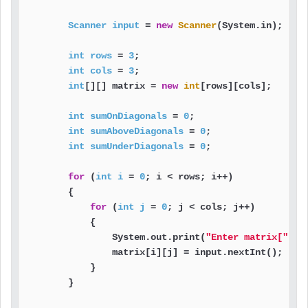
Scanner
input
=
new
Scanner
(System.in);

int
rows
=
3
;

int
cols
=
3
;

int
[][] matrix = 
new
int
[rows][cols];

int
sumOnDiagonals
=
0
;

int
sumAboveDiagonals
=
0
;

int
sumUnderDiagonals
=
0
;

for
 (
int
i
=
0
; i < rows; i++)

        {

for
 (
int
j
=
0
; j < cols; j++)

            {

                System.out.print(
"Enter matrix["
 + 
                matrix[i][j] = input.nextInt();

            }

        }
