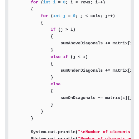
for
 (
int
i
=
0
; i < rows; i++)

        {

for
 (
int
j
=
0
; j < cols; j++)

            {

if
 (j > i)

                {

                    sumAboveDiagonals += matrix[i][j
                }

else
if
 (j < i)

                {

                    sumUnderDiagonals += matrix[i][j
                }

else
                {

                    sumOnDiagonals += matrix[i][j];

                }

            }

        }

        System.out.println(
"\nNumber of elements ab
        System.out.println(
"Number of elements unde