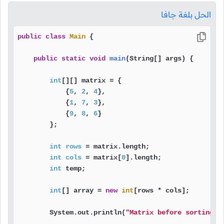
الحل بلغة جافا
public
class
Main
 {

public
static
void
main
(String[] args)
 {

int
[][] matrix = {

            {
5
, 
2
, 
4
},

            {
1
, 
7
, 
3
},

            {
9
, 
8
, 
6
}

        };

int
rows
=
 matrix.length;

int
cols
=
 matrix[
0
].length;

int
 temp;

int
[] array = 
new
int
[rows * cols];

        System.out.println(
"Matrix before sorting"
);