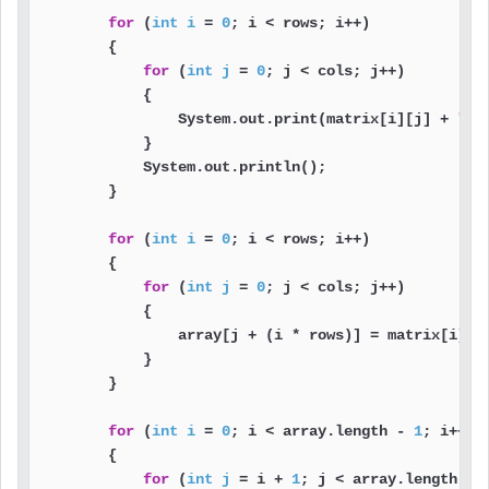
for
 (
int
i
=
0
; i < rows; i++)

        {

for
 (
int
j
=
0
; j < cols; j++)

            {

                System.out.print(matrix[i][j] + 
" "
            }

            System.out.println();

        }

for
 (
int
i
=
0
; i < rows; i++)

        {

for
 (
int
j
=
0
; j < cols; j++)

            {

                array[j + (i * rows)] = matrix[i][j]
            }

        }

for
 (
int
i
=
0
; i < array.length - 
1
; i++)

        {

for
 (
int
j
=
 i + 
1
; j < array.length; j+