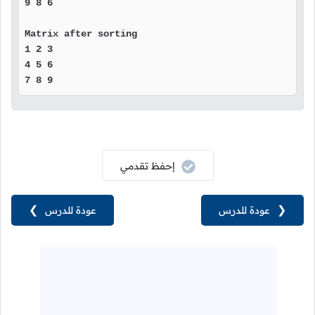
9 8 6 

Matrix after sorting 

1 2 3 

4 5 6 

7 8 9 
إحفظ تقدمي
❮
عودة للدرس
عودة للدرس
❯