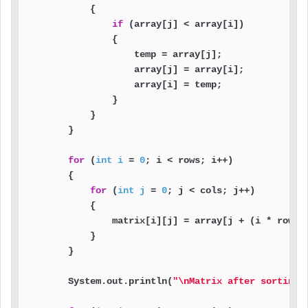
            {

if
 (array[j] < array[i])

                {

                    temp = array[j];

                    array[j] = array[i];

                    array[i] = temp;

                }

            }

        }

for
 (
int
i
=
0
; i < rows; i++)

        {

for
 (
int
j
=
0
; j < cols; j++)

            {

                matrix[i][j] = array[j + (i * rows)]
            }

        }

        System.out.println(
"\nMatrix after sorting"