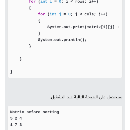
for
 (
int
i
=
0
; i < rows; i++)

        {

for
 (
int
j
=
0
; j < cols; j++)

            {

                System.out.print(matrix[i][j] + 
" "
            }

            System.out.println();

        }

    }

}
سنحصل على النتيجة التالية عند التشغيل.
Matrix before sorting 

5 2 4 

1 7 3 
